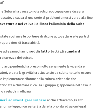
nd
”.
he Subaru ha causato notevoli preoccupazioni e disagi ai
eressate, a causa di una serie di problemi emersi verso alla fine
etture e nei velivoli di linea l’alluminio della Kobe
 state i cofani e le portiere di alcune autovetture e le parti di
 operazioni di tracciabilità.
ste ad esame, hanno
soddisfatto tutti gli standard
a sicurezza dei veicoli.
genti ai dipendenti, ha preso molto seriamente la vicenda e
atori, e data la gravità ha attuato sin da subito tutte le misure
 e implementare riforme nella cultura aziendale che
enzionata a chiamare in causa il gruppo giapponese nel caso in
 i velivoli in officina.
erà ad investigare sul caso
anche attraverso gli altri
iori sviluppi, non esiterà a dare la priorità ad azioni legali