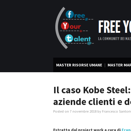
MASTER RISORSE UMANE
MASTER MAR
Il caso Kobe Steel:
aziende clienti e 
Posted on
7 novembre 2018
by
Francesco Santori
Estratto dal project work a cura di
Fran