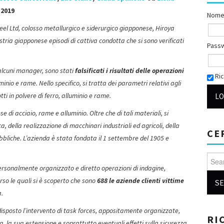
-2019
Nome
eel Ltd, colosso metallurgico e siderurgico giapponese, Hiroya
tria giapponese episodi di cattiva condotta che si sono verificati
Pass
i alcuni manager, sono stati
falsificati i risultati delle operazioni
Ric
minio e rame. Nello specifico, si tratta dei parametri relativi agli
ti in polvere di ferro, alluminio e rame.
e di acciaio, rame e alluminio. Oltre che di tali materiali, si
a, della realizzazione di macchinari industriali ed agricoli, della
CE
ubbliche.
L’azienda è stata fondata il 1 settembre del 1905 e
Searc
ersonalmente organizzato e diretto operazioni di indagine,
rso le quali si è scoperto che sono
688 le aziende clienti vittime
a.
isposto l’intervento di task forces, appositamente organizzate,
RI
a, la sua estensione e soprattutto eventuali effetti sulla sicurezza