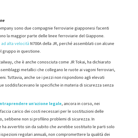
one
Company sono due compagnie ferroviarie giapponesi facenti
no la maggior parte delle linee ferroviarie del Giappone.
 ad alta velocità
N700A della JR, perché assemblati con alcune
l gruppo in questione.
Railway, che è anche conosciuta come JR Tokai, ha dichiarato
ssemblaggi metallici che collegano le ruote ai vagoni ferroviari,
treni. Tuttavia, anche se i pezzi non rispondono agli elevati
ue soddisfacevano le specifiche in materia di sicurezza senza
intraprendere un’azione legale
, ancora in corso, nei
faccia carico dei costi necessari per le sostituzioni delle
, sebbene non si profilino problemi di sicurezza. In
e ha avvertito sin da subito che avrebbe sostituito le parti solo
 ispezioni regolari annuali, non compromettere la qualità dei