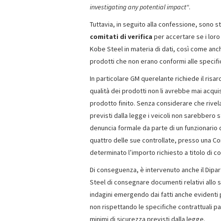
investigating any potential impact
“.
Tuttavia, in seguito alla confessione, sono 
comitati di verifica
per accertare se i loro
Kobe Steel in materia di dati, così come an
prodotti che non erano conformi alle specifi
In particolare GM querelante richiede il ris
qualità dei prodotti non li avrebbe mai acqui
prodotto finito. Senza considerare che rive
previsti dalla legge i veicoli non sarebbero 
denuncia formale da parte di un funzionario d
quattro delle sue controllate, presso una Co
determinato l’importo richiesto a titolo di 
Di conseguenza, è intervenuto anche il Dipart
Steel di consegnare documenti relativi allo s
indagini emergendo dai fatti anche evidenti p
non rispettando le specifiche contrattuali pat
minimi di sicurezza previsti dalla legge.