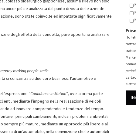
 dal colosso siderurgico giapponese, assume rilievo non solo
, ma ancor più se analizzata dal punto di vista delle aziende
azione, sono state coinvolte ed impattate significativamente
Priva
nze e degli effetti della condotta, pare opportuno analizzare
Ho lett
tratta
tratta
Market
comuni
ompany making people smile.
periodi
cartac
vità si concentra su due core business: l’automotive e
elettr
ell’espressione “
Confidence in Motion
“, ove la prima parte
 clienti, mediante l’impegno nella realizzazione di veicoli
inuando ad innovare comprendendo le tendenze del tempo.
ontare i principali cambiamenti, inclusi i problemi ambientali
ico sempre più maturo, mediante un approccio più libero e al
essenza di un’automobile, nella convinzione che le automobili