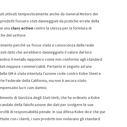
stati attivati tempestivamente anche da General Motors dei
 prodotti fossero stati danneggiati da pratiche errate della
che una
class action
contro la stessa per la fornitura di
che del settore.
arcimento perché se fosse stata a conoscenza della reale
stati dato che avrebbero danneggiato il valore del loro
landosi il metallo nipponico come non conforme agli standard
stati neppure commerciabili. Pertanto in seguito ad una
ella GM è stata intentata l’azione civile contro Kobe Steel e
rte Federale della California, ma non è ancora stato
compensatio lucri cum damno.
imento di Giustizia degli Stati Uniti, che ha ordinato a Kobe
candalo della falsificazione dei dati per svolgere le sue
rofili di responsabilità penale. In sua difesa Kobe dice che pur
tuite con i clienti, i suoi prodotti non violavano gli standard