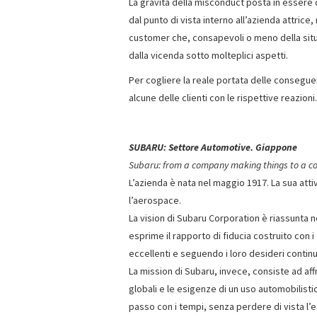
La gravità della misconduct posta in essere
dal punto di vista interno all’azienda attrice
customer che, consapevoli o meno della situ
dalla vicenda sotto molteplici aspetti.
Per cogliere la reale portata delle consegue
alcune delle clienti con le rispettive reazioni.
SUBARU: Settore Automotive. Giappone
Subaru: from a company making things to a c
L’azienda è nata nel maggio 1917. La sua atti
l’aerospace.
La vision di Subaru Corporation è riassunta n
esprime il rapporto di fiducia costruito con i
eccellenti e seguendo i loro desideri cont
La mission di Subaru, invece, consiste ad affr
globali e le esigenze di un uso automobilist
passo con i tempi, senza perdere di vista l’