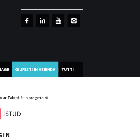
RAGE
GIURISTI IN AZIENDA
TUTTI
Your Talent
è un progetto di
GIN