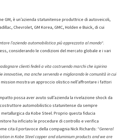
 GM, è un’azienda statunitense produttrice di autoveicoli,
Cadillac, Chevrolet, GM Korea, GMC, Holden e Buick, di cui
ntare l’azienda automobilistica più apprezzata al mondo
“.
ness, considerando le condizioni del mercato globale e i vari
adagnare clienti fedeli a vita costruendo marchi che ispirino
ie innovative, ma anche servendo e migliorando le comunità in cui
 mission mostra un approccio olistico nell’affrontare i fattori
impatto possa aver avuto sull’azienda la rivelazione shock da
il costruttore automobilistico statunitense da sempre
metallurgica da Kobe Steel. Proprio questa fiducia
itore ha inficiato le procedure di controllo e verifica
ome cita il portavoce della compagnia Nick Richards: “
General
viation in Kobe Steel copper and aluminium products and we are