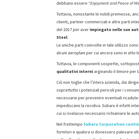
debbano essere “
Enjoyment and Peace of Mi
Tuttavia, nonostante le nobili premesse, anc
clienti, partner commerciali e altre parti int
del 2017 per aver
impiegato nelle sue autov
Steel
.
Le uniche parti coinvolte in tale utilizzo sono
alcuni aeroplani per cui ancora sono in atto le
Tuttavia, le componenti sospette, sottopo
qualitativi interni
arginando il timore per l
Ciò non toglie che l’intera azienda, dai diri
soprattutto i potenziali pericoli per i consum
necessarie per prevenire eventuali ricadute
impediscano la recidiva. Subaru è infatti int
cui si rivelasse necessario richiamare le auto o
Nel frattempo
Subaru Corporation continu
fornitori e qualora si dovessero palesare ulter