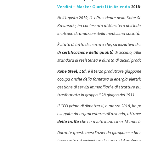
Verdini
–
Master Giuristi in Azienda
2018
Nell’agosto 2019, l’ex Presidente della Kobe St
Kawasaki, ha confessato al Ministero dell’indus
in alcune diramazioni della medesima società.
È stato di fatto dichiarato che, su iniziativa d
di certificazione della qualità
di acciaio, allu
standard di resistenza e durata di alcuni prodot
Kobe Steel, Ltd.
è il terzo produttore giappones
occupa anche della fornitura di energia elettric
gestione di servizi immobiliari e di strutture p
trasformata in gruppo il 28 giugno del 1911.
Il CEO prima di dimettersi, a marzo 2018, ha p
eseguite da organi esterni all’azienda, attrave
della truffa
che ha avuto inizio circa 15 anni f
Durante questi mesi l’azienda giapponese ha d
finalizzate ad individuare le cause del problem