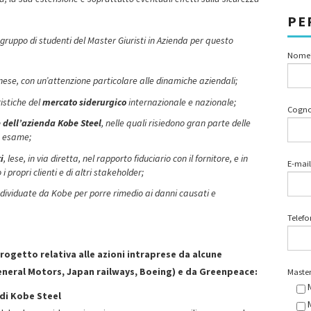
PE
l gruppo di studenti del Master Giuristi in Azienda per questo
Nome
ese, con un’attenzione particolare alle dinamiche aziendali;
istiche del
mercato siderurgico
internazionale e nazionale;
Cogn
e dell’azienda Kobe Steel
, nelle quali risiedono gran parte delle
in esame;
i
, lese, in via diretta, nel rapporto fiduciario con il fornitore, e in
E-mail
i propri clienti e di altri stakeholder;
 individuate da Kobe per porre rimedio ai danni causati e
Telef
progetto relativa alle azioni intraprese da alcune
General Motors, Japan railways, Boeing) e da Greenpeace:
Master
 di Kobe Steel