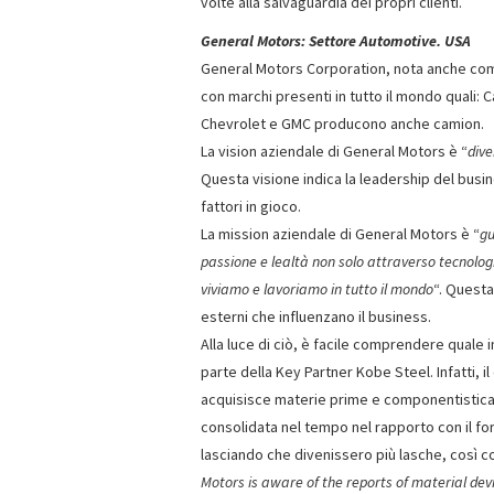
volte alla salvaguardia dei propri clienti.
General Motors: Settore Automotive. USA
General Motors Corporation, nota anche come
con marchi presenti in tutto il mondo quali: 
Chevrolet e GMC producono anche camion.
La vision aziendale di General Motors è “
dive
Questa visione indica la leadership del busi
fattori in gioco.
La mission aziendale di General Motors è “
gu
passione e lealtà non solo attraverso tecnolog
viviamo e lavoriamo in tutto il mondo
“. Questa
esterni che influenzano il business.
Alla luce di ciò, è facile comprendere quale 
parte della Key Partner Kobe Steel. Infatti, 
acquisisce materie prime e componentistica 
consolidata nel tempo nel rapporto con il forn
lasciando che divenissero più lasche, così c
Motors is aware of the reports of material de