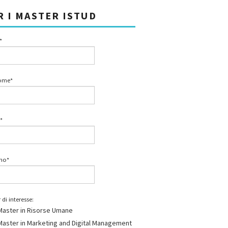
R I MASTER ISTUD
*
ome*
*
ono*
 di interesse:
Master in Risorse Umane
Master in Marketing and Digital Management