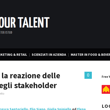
KETING & RETAIL
SCIENZIATI IN AZIENDA
MASTER IN FOOD & BEVE
 la reazione delle
0
Free 
degli stakeholder
ello
LO
cesco Santoriello
,
Elio Siano
,
Giulia Spiniello
ed
Elena