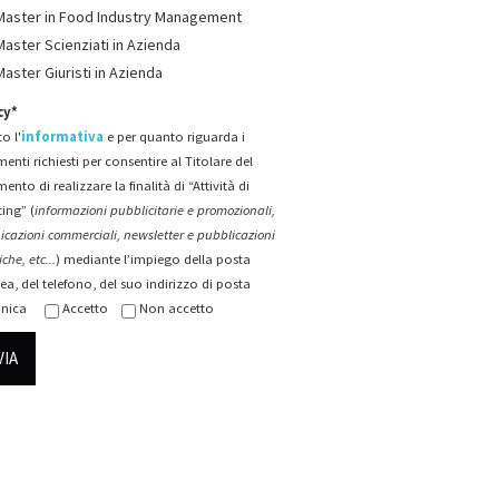
Master in Food Industry Management
Master Scienziati in Azienda
Master Giuristi in Azienda
cy*
o l'
informativa
e per quanto riguarda i
menti richiesti per consentire al Titolare del
mento di realizzare la finalità di “Attività di
ing” (
informazioni pubblicitarie e promozionali,
cazioni commerciali, newsletter e pubblicazioni
che, etc...
) mediante l’impiego della posta
ea, del telefono, del suo indirizzo di posta
onica
Accetto
Non accetto