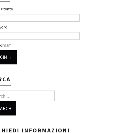
 utente
word
ordami
RCA
h for:
CHIEDI INFORMAZIONI