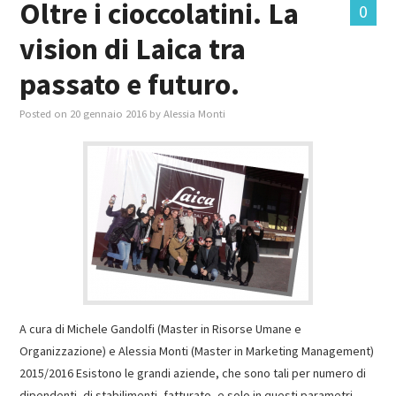
Oltre i cioccolatini. La
0
vision di Laica tra
MASTER IN FOOD & BEVERAGE
passato e futuro.
GIURISTI IN AZIENDA
Posted on
20 gennaio 2016
by
Alessia Monti
TUTTI
A cura di Michele Gandolfi (Master in Risorse Umane e
Organizzazione) e Alessia Monti (Master in Marketing Management)
2015/2016 Esistono le grandi aziende, che sono tali per numero di
dipendenti, di stabilimenti, fatturato, e solo in questi parametri