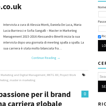
.co.uk
Nome
Pass
Intervista a cura di Alessia Monti, Daniela De Luca, Maria
Lucia Burriesci e Sofia Sangalli – Master in Marketing
Ric
Management 2015-2016 Alessandro Binetti inizia la sua
intervista dopo una giornata di meeting spalla a spalla. La
sua carriera è stata molto bilanciata fra…
Continue Reading
→
CE
Searc
n Marketing and Digital Management
,
MKTG XIX
,
Project Work
keting
,
master in marketing
passione per il brand
0
a carriera globale
RI