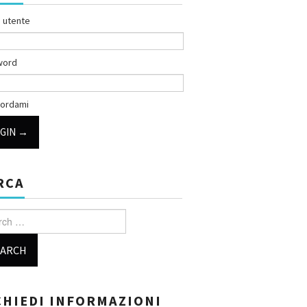
 utente
word
ordami
RCA
h for:
CHIEDI INFORMAZIONI