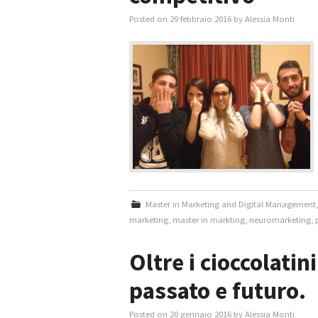
Posted on
29 febbraio 2016
by
Alessia Monti
Master in Marketing and Digital Management
marketing
,
master in markting
,
neuromarketing
,
Oltre i cioccolatini
passato e futuro.
Posted on
20 gennaio 2016
by
Alessia Monti