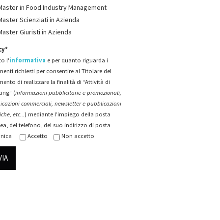
Master in Food Industry Management
Master Scienziati in Azienda
Master Giuristi in Azienda
cy*
o l'
informativa
e per quanto riguarda i
menti richiesti per consentire al Titolare del
mento di realizzare la finalità di “Attività di
ing” (
informazioni pubblicitarie e promozionali,
cazioni commerciali, newsletter e pubblicazioni
che, etc...
) mediante l’impiego della posta
ea, del telefono, del suo indirizzo di posta
onica
Accetto
Non accetto