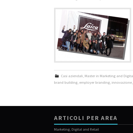
Casi aziendali
,
Master in Marketing and Digi
brand building
,
employer branding
,
innovazione
ARTICOLI PER AREA
Marketing, Digital and Retail