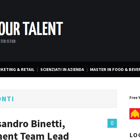
KETING & RETAIL
SCIENZIATI IN AZIENDA
MASTER IN FOOD & BEVE
ONTI
Free 
sandro Binetti,
0
ment Team Lead
LO