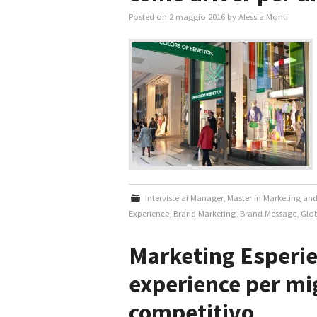
Posted on
2 maggio 2016
by
Alessia Monti
Interviste ai Manager
,
Master in Marketing an
Experience
,
Brand Marketing
,
Brand Message
,
Glo
Marketing Esperie
experience per mig
competitivo