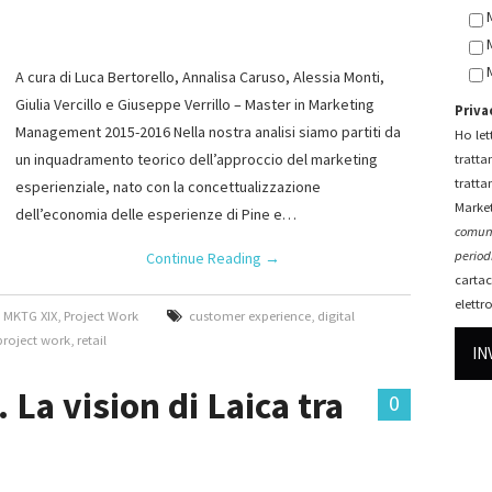
A cura di Luca Bertorello, Annalisa Caruso, Alessia Monti,
Giulia Vercillo e Giuseppe Verrillo – Master in Marketing
Priva
Management 2015-2016 Nella nostra analisi siamo partiti da
Ho lett
un inquadramento teorico dell’approccio del marketing
tratta
tratta
esperienziale, nato con la concettualizzazione
Market
dell’economia delle esperienze di Pine e…
comuni
periodi
Continue Reading
→
cartac
elettr
,
MKTG XIX
,
Project Work
customer experience
,
digital
project work
,
retail
. La vision di Laica tra
0