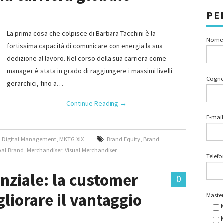
PE
La prima cosa che colpisce di Barbara Tacchini è la
Nome
fortissima capacità di comunicare con energia la sua
dedizione al lavoro. Nel corso della sua carriera come
manager è stata in grado di raggiungere i massimi livelli
Cogn
gerarchici, fino a…
Continue Reading
→
E-mail
d Digital Management
,
MKTG XIX
Brand Equity
,
Brand
bal Brand
,
Merchandiser
,
Visual Merchandiser
Telef
nziale: la customer
0
liorare il vantaggio
Master