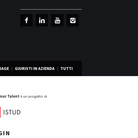
RAGE
GIURISTI IN AZIENDA
TUTTI
Your Talent
è un progetto di
GIN