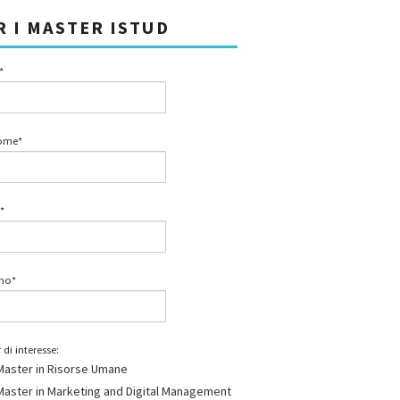
R I MASTER ISTUD
*
ome*
*
ono*
 di interesse:
Master in Risorse Umane
Master in Marketing and Digital Management