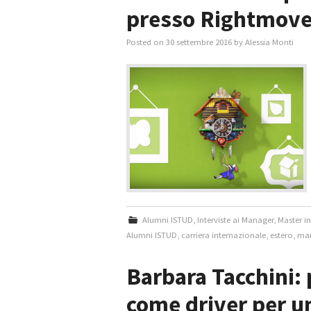
presso Rightmove
Posted on
30 settembre 2016
by
Alessia Monti
Alumni ISTUD
,
Interviste ai Manager
,
Master i
Alumni ISTUD
,
carriera internazionale
,
estero
,
mar
Barbara Tacchini: 
come driver per un