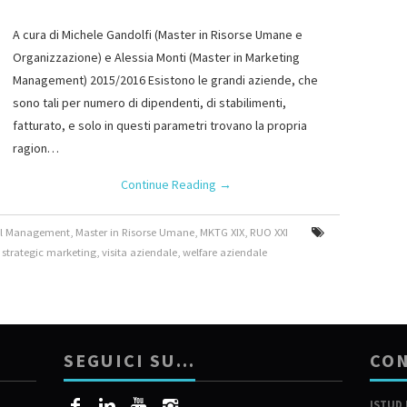
A cura di Michele Gandolfi (Master in Risorse Umane e
Organizzazione) e Alessia Monti (Master in Marketing
Management) 2015/2016 Esistono le grandi aziende, che
sono tali per numero di dipendenti, di stabilimenti,
fatturato, e solo in questi parametri trovano la propria
ragion…
Continue Reading
→
tal Management
,
Master in Risorse Umane
,
MKTG XIX
,
RUO XXI
,
strategic marketing
,
visita aziendale
,
welfare aziendale
SEGUICI SU…
CON
ISTUD 