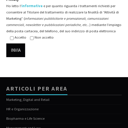
Ho letto l'
informativa
e per quanto riguarda i trattamenti richiesti per
consentire al Titolare del trattamento di realizzare la finalità di “Attività di
Marketing” (
informazioni pubblicitarie e promozionali, comunicazioni
commerciali, newsletter e pubblicazioni periodiche, etc...
) mediante l’impiego
della posta cartacea, del telefono, del suo indirizzo di posta elettronica
Accetto
Non accetto
ARTICOLI PER AREA
Marketing, Digital and Retail
HR e Organizzazione
Biopharma e Life Science
Management and Law