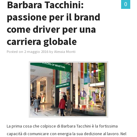
Barbara Tacchini:
0
passione per il brand
MASTER IN FOOD & BEVERAGE
come driver per una
GIURISTI IN AZIENDA
carriera globale
TUTTI
Posted on
2 maggio 2016
by
Alessia Monti
La prima cosa che colpisce di Barbara Tacchini è la fortissima
capacità di comunicare con energia la sua dedizione al lavoro. Nel