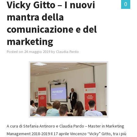
Vicky Gitto – I nuovi
0
mantra della
MASTER IN FOOD & BEVERAGE
comunicazione e del
GIURISTI IN AZIENDA
marketing
TUTTI
Posted on
24 maggio 2019
by
Claudia Pardo
A cura di Stefania Antinoro e Claudia Pardo – Master in Marketing
Management 2018-2019 Il 17 aprile Vincenzo “Vicky” Gitto, tra i più