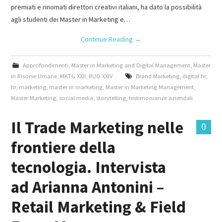
premiati e rinomati direttori creativi italiani, ha dato la possibilità
agli studenti dei Master in Marketing e…
Continue Reading
→
Approfondimenti
,
Master in Marketing and Digital Management
,
Master
in Risorse Umane
,
MKTG XXII
,
RUO XXIV
Brand Marketing
,
digital hr
,
hr
,
marketing
,
master in marketing
,
Master in Marketing Management
,
Master Marketing
,
social media
,
storytelling
,
testimonianze aziendali
Il Trade Marketing nelle
0
frontiere della
tecnologia. Intervista
ad Arianna Antonini –
Retail Marketing & Field