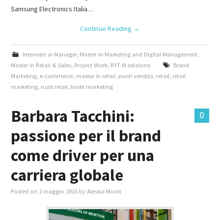
Samsung Electronics Italia…
Continue Reading
→
Interviste ai Manager
,
Master in Marketing and Digital Management
,
Master in Retail & Sales
,
Project Work
,
RYT III edizione
Brand
Marketing
,
e-commerce
,
master in retail
,
punti vendita
,
retail
,
retail
marketing
,
ruoli retail
,
trade marketing
Barbara Tacchini:
0
passione per il brand
come driver per una
carriera globale
Posted on
2 maggio 2016
by
Alessia Monti