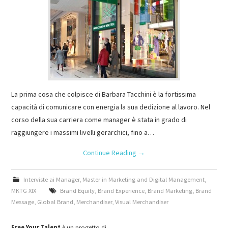
La prima cosa che colpisce di Barbara Tacchini è la fortissima
capacità di comunicare con energia la sua dedizione al lavoro. Nel
corso della sua carriera come manager è stata in grado di
raggiungere i massimi livelli gerarchici, fino a…
Continue Reading
→
Interviste ai Manager
,
Master in Marketing and Digital Management
,
MKTG XIX
Brand Equity
,
Brand Experience
,
Brand Marketing
,
Brand
Message
,
Global Brand
,
Merchandiser
,
Visual Merchandiser
Free Your Talent
è un progetto di