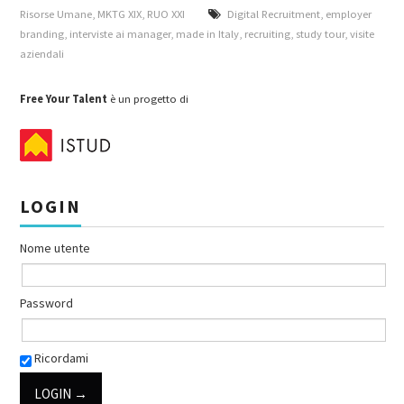
Risorse Umane
,
MKTG XIX
,
RUO XXI
Digital Recruitment
,
employer
branding
,
interviste ai manager
,
made in Italy
,
recruiting
,
study tour
,
visite
aziendali
Free Your Talent
è un progetto di
LOGIN
Nome utente
Password
Ricordami