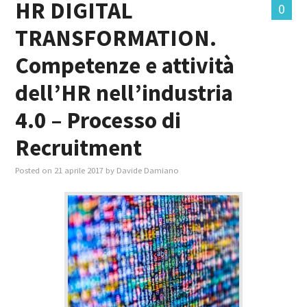
HR DIGITAL
0
TRANSFORMATION.
MASTER IN FOOD & BEVERAGE
Competenze e attività
GIURISTI IN AZIENDA
dell’HR nell’industria
TUTTI
4.0 – Processo di
Recruitment
Posted on
21 aprile 2017
by
Davide Damiano