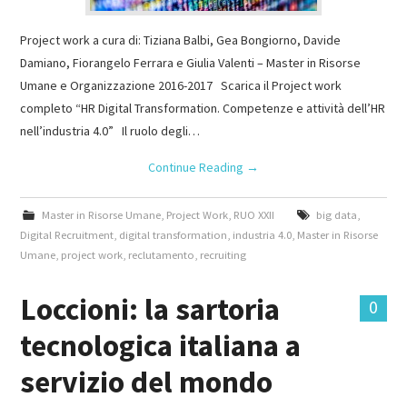
Project work a cura di: Tiziana Balbi, Gea Bongiorno, Davide
Damiano, Fiorangelo Ferrara e Giulia Valenti – Master in Risorse
Umane e Organizzazione 2016-2017 Scarica il Project work
completo “HR Digital Transformation. Competenze e attività dell’HR
nell’industria 4.0” Il ruolo degli…
Continue Reading
→
Master in Risorse Umane
,
Project Work
,
RUO XXII
big data
,
Digital Recruitment
,
digital transformation
,
industria 4.0
,
Master in Risorse
Umane
,
project work
,
reclutamento
,
recruiting
Loccioni: la sartoria
0
tecnologica italiana a
servizio del mondo