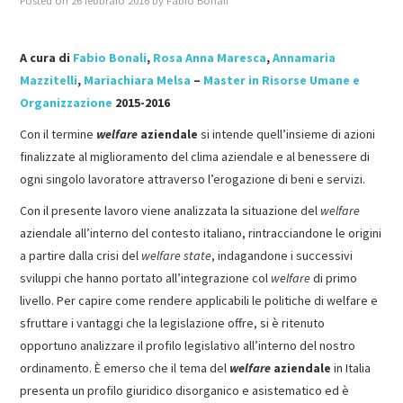
Posted on
26 febbraio 2016
by
Fabio Bonali
MASTER IN FOOD & BEVERAGE
A cura di
Fabio Bonali
,
Rosa Anna Maresca
,
Annamaria
Mazzitelli
,
Mariachiara Melsa
–
Master in Risorse Umane e
GIURISTI IN AZIENDA
Organizzazione
2015-2016
TUTTI
Con il termine
welfare
aziendale
si intende quell’insieme di azioni
finalizzate al miglioramento del clima aziendale e al benessere di
ogni singolo lavoratore attraverso l’erogazione di beni e servizi.
Con il presente lavoro viene analizzata la situazione del
welfare
aziendale all’interno del contesto italiano, rintracciandone le origini
a partire dalla crisi del
welfare state
, indagandone i successivi
sviluppi che hanno portato all’integrazione col
welfare
di primo
livello. Per capire come rendere applicabili le politiche di welfare e
sfruttare i vantaggi che la legislazione offre, si è ritenuto
opportuno analizzare il profilo legislativo all’interno del nostro
ordinamento. È emerso che il tema del
welfare
aziendale
in Italia
presenta un profilo giuridico disorganico e asistematico ed è