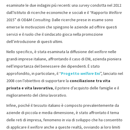
esaminate le due indagini più recenti: una
survey
condotta nel 2012
dall’Istituto di ricerche economiche e sociali e il “Rapporto
Welfare
2015” di OD&M
Consulting
. Dalle ricerche prese in esame sono
emerse le motivazioni che spingono le aziende ad offrire questi
servizi e il ruolo che il sindacato gioca nella promozione
dell’introduzione di questi ultimi.
Nello specifico, è stata esaminata la diffusione del
welfare
nelle
grandi imprese italiane, affrontando il caso di ENI, azienda pioniera
nell’importanza del benessere dei dipendenti. È stato
approfondito, in particolare, il “
Progetto
welfare
Eni
”, lanciato nel
2008 con l’obiettivo di supportare la
conciliazione tra vita
privata e vita lavorativa
, il potere d’acquisto delle famiglie e il
miglioramento del clima lavorativo.
Infine, poiché il tessuto italiano è composto prevalentemente da
aziende di piccola e media dimensione, è stato affrontato il tema
delle reti di impresa, fenomeno in via di sviluppo che ha consentito
di applicare il
welfare
anche a queste realtà, ovviando ai loro limiti