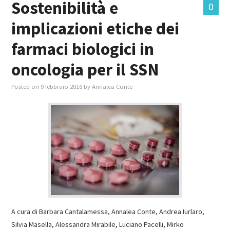
Sostenibilità e
0
implicazioni etiche dei
MASTER IN FOOD & BEVERAGE
farmaci biologici in
GIURISTI IN AZIENDA
oncologia per il SSN
TUTTI
Posted on
9 febbraio 2016
by
Annalea Conte
A cura di Barbara Cantalamessa, Annalea Conte, Andrea Iurlaro,
Silvia Masella, Alessandra Mirabile, Luciano Pacelli, Mirko