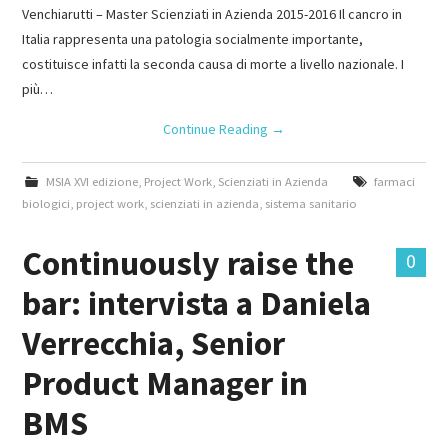
Venchiarutti – Master Scienziati in Azienda 2015-2016 Il cancro in
Italia rappresenta una patologia socialmente importante,
costituisce infatti la seconda causa di morte a livello nazionale. I
più…
Continue Reading
→
MSIA XVI edizione
,
Project Work
,
Scienziati in Azienda
farmaci
biologici
,
project work
,
scienziati in azienda
,
sistema sanitario
Continuously raise the
0
bar: intervista a Daniela
Verrecchia, Senior
Product Manager in
BMS