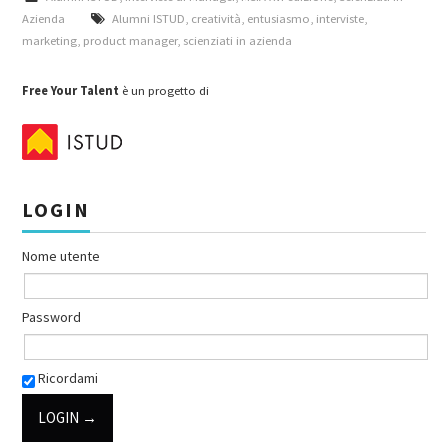
Azienda
Alumni ISTUD
,
creatività
,
entusiasmo
,
interviste
,
marketing
,
product manager
,
scienziati in azienda
Free Your Talent
è un progetto di
LOGIN
Nome utente
Password
Ricordami