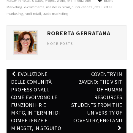
Master in Retail & Sales
,
Project Work
,
RYT III edizione
Brand
Marketing
,
e-commerce
,
master in retail
,
punti vendita
,
retail
,
retail
marketing
,
ruoli retail
,
trade marketing
ROBERTA GERRATANA
MORE POSTS
EVOLUZIONE
COVENTRY IN
Post navigation
DELLE COMUNITÀ
BAVENO: THE VISIT
PROFESSIONALI.
OF HUMAN
COME EVOLVONO LE
RESOURCES
FUNZIONI HR E
STUDENTS FROM THE
MKTG, IN TERMINI DI
UNIVERSITY OF
COMPETENZE E
COVENTRY, ENGLAND
MINDSET, IN SEGUITO