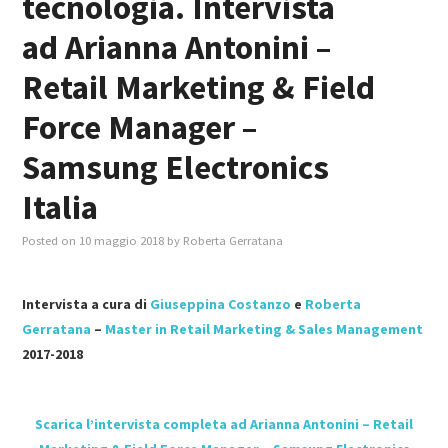
tecnologia. Intervista
ad Arianna Antonini –
MASTER IN FOOD & BEVERAGE
Retail Marketing & Field
GIURISTI IN AZIENDA
Force Manager –
TUTTI
Samsung Electronics
Italia
Posted on
10 maggio 2018
by
Roberta Gerratana
Intervista a cura di
Giuseppina Costanzo
e
Roberta
Gerratana
–
Master in Retail Marketing & Sales Management
2017-2018
Scarica l’intervista completa ad Arianna Antonini – Retail