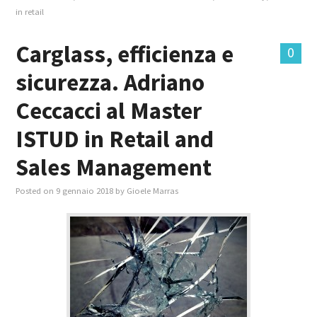
in retail
Carglass, efficienza e
0
sicurezza. Adriano
Ceccacci al Master
ISTUD in Retail and
Sales Management
Posted on
9 gennaio 2018
by
Gioele Marras