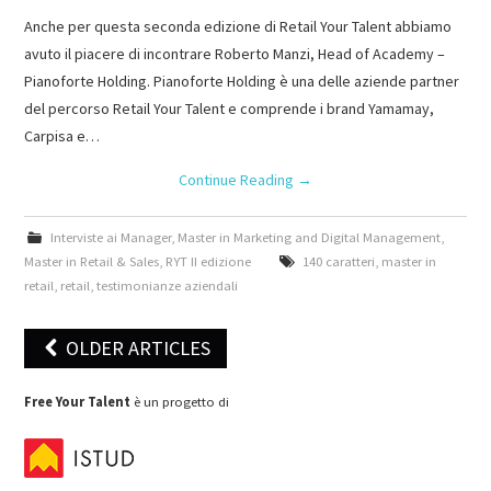
Anche per questa seconda edizione di Retail Your Talent abbiamo
avuto il piacere di incontrare Roberto Manzi, Head of Academy –
Pianoforte Holding. Pianoforte Holding è una delle aziende partner
del percorso Retail Your Talent e comprende i brand Yamamay,
Carpisa e…
Continue Reading
→
Interviste ai Manager
,
Master in Marketing and Digital Management
,
Master in Retail & Sales
,
RYT II edizione
140 caratteri
,
master in
retail
,
retail
,
testimonianze aziendali
OLDER ARTICLES
Post navigation
Free Your Talent
è un progetto di