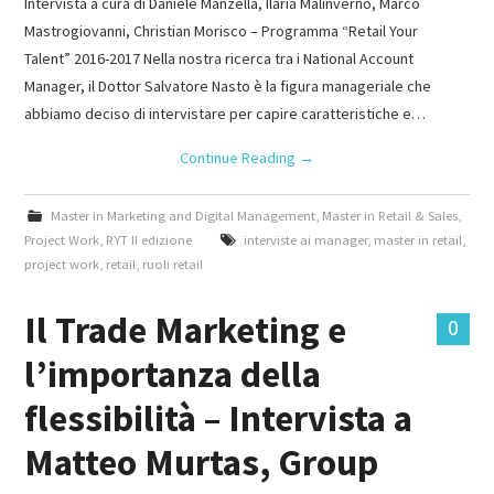
Intervista a cura di Daniele Manzella, Ilaria Malinverno, Marco
Mastrogiovanni, Christian Morisco – Programma “Retail Your
Talent” 2016-2017 Nella nostra ricerca tra i National Account
Manager, il Dottor Salvatore Nasto è la figura manageriale che
abbiamo deciso di intervistare per capire caratteristiche e…
Continue Reading
→
Master in Marketing and Digital Management
,
Master in Retail & Sales
,
Project Work
,
RYT II edizione
interviste ai manager
,
master in retail
,
project work
,
retail
,
ruoli retail
Il Trade Marketing e
0
l’importanza della
flessibilità – Intervista a
Matteo Murtas, Group