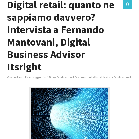
Digital retail: quanto ne
0
sappiamo davvero?
MASTER IN FOOD & BEVERAGE
Intervista a Fernando
GIURISTI IN AZIENDA
Mantovani, Digital
TUTTI
Business Advisor
Itsright
Posted on
18 maggio 2018
by
Mohamed Mahmoud Abdel Fatah Mohamed