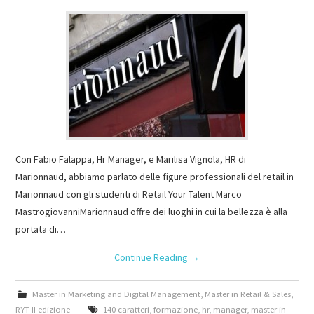
Con Fabio Falappa, Hr Manager, e Marilisa Vignola, HR di
Marionnaud, abbiamo parlato delle figure professionali del retail in
Marionnaud con gli studenti di Retail Your Talent Marco
MastrogiovanniMarionnaud offre dei luoghi in cui la bellezza è alla
portata di…
Continue Reading
→
Master in Marketing and Digital Management
,
Master in Retail & Sales
,
RYT II edizione
140 caratteri
,
formazione
,
hr
,
manager
,
master in