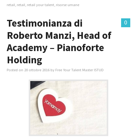
retail
,
retail
,
retail your talent
,
risorse umane
Testimonianza di
0
Roberto Manzi, Head of
Academy – Pianoforte
Holding
Posted on
20 ottobre 2016
by
Free Your Talent Master ISTUD