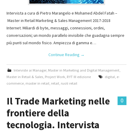
Intervista a cura di Pietro Marangelo e Mohamed Abdel Fatah –
Master in Retail Marketing & Sales Management 2017-2018
Internet. Miliardi di byte, messaggi, connessioni, ordini,
conversazioni; un mondo parallelo invisibile che guadagna sempre
più punti sul mondo fisico. Ampiezza di gamma e…
Continue Reading
→
Interviste ai Manager
,
Master in Marketing and Digital Management
,
Master in Retail & Sales
,
Project Work
,
RYT III edizione
digital
,
e-
commerce
,
master in retail
,
retail
,
ruoli retail
Il Trade Marketing nelle
0
frontiere della
tecnologia. Intervista