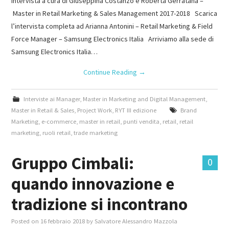
Intervista a cura di Giuseppina Costanzo e Roberta Gerratana –
Master in Retail Marketing & Sales Management 2017-2018 Scarica
l’intervista completa ad Arianna Antonini – Retail Marketing & Field
Force Manager – Samsung Electronics Italia Arriviamo alla sede di
Samsung Electronics Italia…
Continue Reading
→
Interviste ai Manager
,
Master in Marketing and Digital Management
,
Master in Retail & Sales
,
Project Work
,
RYT III edizione
Brand
Marketing
,
e-commerce
,
master in retail
,
punti vendita
,
retail
,
retail
marketing
,
ruoli retail
,
trade marketing
Gruppo Cimbali:
0
quando innovazione e
tradizione si incontrano
Posted on
16 febbraio 2018
by
Salvatore Alessandro Mazzola