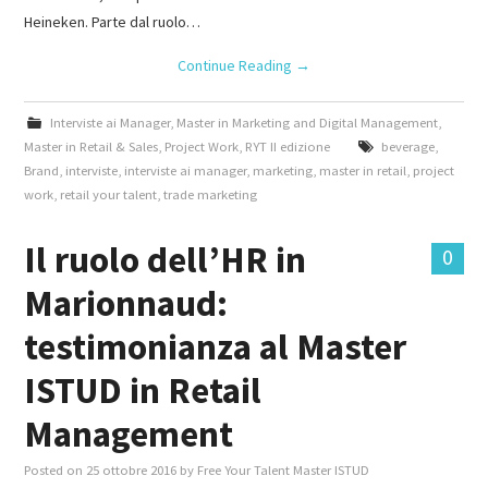
Heineken. Parte dal ruolo…
Continue Reading
→
Interviste ai Manager
,
Master in Marketing and Digital Management
,
Master in Retail & Sales
,
Project Work
,
RYT II edizione
beverage
,
Brand
,
interviste
,
interviste ai manager
,
marketing
,
master in retail
,
project
work
,
retail your talent
,
trade marketing
Il ruolo dell’HR in
0
Marionnaud:
testimonianza al Master
ISTUD in Retail
Management
Posted on
25 ottobre 2016
by
Free Your Talent Master ISTUD