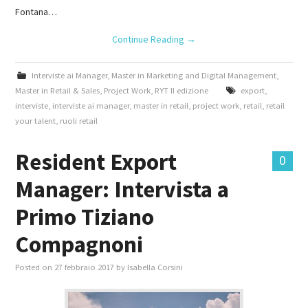
Fontana…
Continue Reading
→
Interviste ai Manager
,
Master in Marketing and Digital Management
,
Master in Retail & Sales
,
Project Work
,
RYT II edizione
export
,
interviste
,
interviste ai manager
,
master in retail
,
project work
,
retail
,
retail
your talent
,
ruoli retail
Resident Export
0
Manager: Intervista a
Primo Tiziano
Compagnoni
Posted on
27 febbraio 2017
by
Isabella Corsini