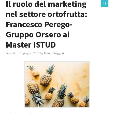
Il ruolo del marketing
0
nel settore ortofrutta:
MASTER IN FOOD & BEVERAGE
Francesco Perego-
GIURISTI IN AZIENDA
Gruppo Orsero ai
TUTTI
Master ISTUD
Posted on
7 giugno 2019
by
Marco Ruggeri