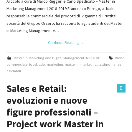
Articolo a cura di Marco Ruggeri e Carlo Spedicato – Master in
Marketing Management 2018-2019 Francesco Perego, attuale
responsabile commerciale dei prodotti di IV gamma di Fruttital,
società del Gruppo Orsero, ha raccontato agli studenti del Master
in Marketing Management e…
Continue Reading
→
Master in Marketing and Digital Management
,
MKTG XXII
Brand
,
commerciale
,
food
,
gdo
,
marketing
,
master in marketing
,
testimonianze
aziendali
Sales e Retail:
0
evoluzioni e nuove
figure professionali –
Project work Master in