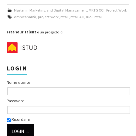
Master in Marketing and Digital Management
,
MKTG XXII
,
Project Work
omnicanalità
,
project work
,
retail
,
retail 4.0
,
ruoli retail
Free Your Talent
è un progetto di
LOGIN
Nome utente
Password
Ricordami