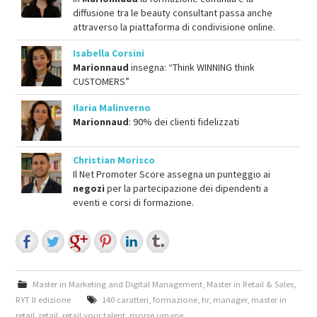
diffusione tra le beauty consultant passa anche
attraverso la piattaforma di condivisione online.
Isabella Corsini
Marionnaud
insegna: “Think WINNING think
CUSTOMERS”
Ilaria Malinverno
Marionnaud
: 90% dei clienti fidelizzati
Christian Morisco
Il Net Promoter Score assegna un punteggio ai
negozi
per la partecipazione dei dipendenti a
eventi e corsi di formazione.
Master in Marketing and Digital Management
,
Master in Retail & Sales
,
RYT II edizione
140 caratteri
,
formazione
,
hr
,
manager
,
master in
retail
,
retail
,
retail your talent
,
risorse umane