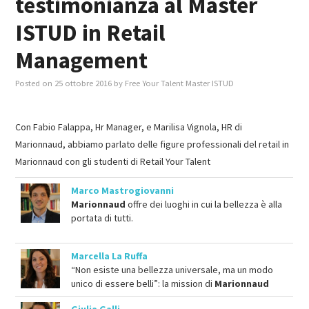
testimonianza al Master
ISTUD in Retail
MASTER IN FOOD & BEVERAGE
Management
GIURISTI IN AZIENDA
Posted on
25 ottobre 2016
by
Free Your Talent Master ISTUD
TUTTI
Con Fabio Falappa, Hr Manager, e Marilisa Vignola, HR di
Marionnaud, abbiamo parlato delle figure professionali del retail in
Marionnaud con gli studenti di Retail Your Talent
Marco Mastrogiovanni
Marionnaud
offre dei luoghi in cui la bellezza è alla
portata di tutti.
Marcella La Ruffa
“Non esiste una bellezza universale, ma un modo
unico di essere belli”: la mission di
Marionnaud
Giulia Galli