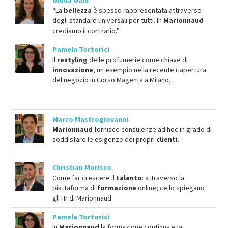
“La
bellezza
è spesso rappresentata attraverso
degli standard universali per tutti. In
Marionnaud
crediamo il contrario.”
Pamela Tortorici
Il
restyling
delle profumerie come chiave di
innovazione
, un esempio nella recente riapertura
del negozio in Corso Magenta a Milano.
Marco Mastrogiovanni
Marionnaud
fornisce consulenze ad hoc in grado di
soddisfare le esigenze dei propri
clienti
.
Christian Morisco
Come far crescere il
talento
: attraverso la
piattaforma di
formazione
online; ce lo spiegano
gli Hr di Marionnaud
Pamela Tortorici
In
Marionnaud
la formazione continua e la