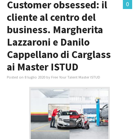
Customer obsessed: il
0
cliente al centro del
MASTER IN FOOD & BEVERAGE
business. Margherita
GIURISTI IN AZIENDA
Lazzaroni e Danilo
TUTTI
Cappellano di Carglass
ai Master ISTUD
Posted on
8 luglio 2020
by
Free Your Talent Master ISTUD