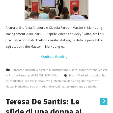
A cura di Stefania Antinoro e Claudia Pardo – Master in Marketing
Management 2018-2019 Il 17 aprile Vincenzo “Vicky” Gitto, tra i più
premiati e rinomati direttori creativi italiani, ha dato la possibilità
agli studenti dei Master in Marketing e…
Continue Reading
→
Approfondimenti
,
Master in Marketing and Digital Management
,
Master
in Risorse Umane
,
MKTG XXII
,
RUO XXIV
Brand Marketing
,
digital hr
,
hr
,
marketing
,
master in marketing
,
Master in Marketing Management
,
Master Marketing
,
social media
,
storytelling
,
testimonianze aziendali
Teresa De Santis: Le
0
sfide di una donna al