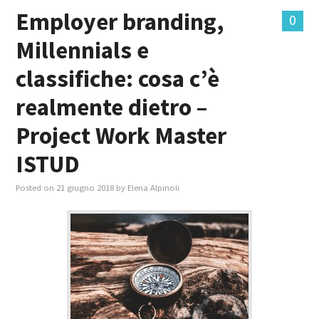
Employer branding,
0
Millennials e
classifiche: cosa c’è
realmente dietro –
Project Work Master
ISTUD
Posted on
21 giugno 2018
by
Elena Alpinoli