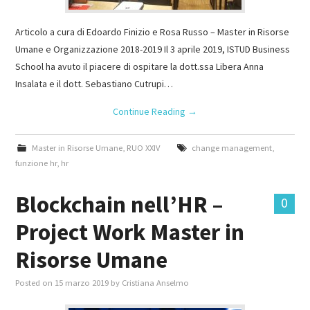
Articolo a cura di Edoardo Finizio e Rosa Russo – Master in Risorse
Umane e Organizzazione 2018-2019 Il 3 aprile 2019, ISTUD Business
School ha avuto il piacere di ospitare la dott.ssa Libera Anna
Insalata e il dott. Sebastiano Cutrupi…
Continue Reading
→
Master in Risorse Umane
,
RUO XXIV
change management
,
funzione hr
,
hr
Blockchain nell’HR –
0
Project Work Master in
Risorse Umane
Posted on
15 marzo 2019
by
Cristiana Anselmo