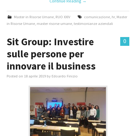
Continue Reading
→
Master in Risorse Umane
,
RUO XXIV
comunicazione
,
hr
,
Master
in Risorse Umane
,
master risorse umane
,
testimonianze aziendali
Sit Group: Investire
0
sulle persone per
innovare il business
Posted on
18 aprile 2019
by
Edoardo Finizio