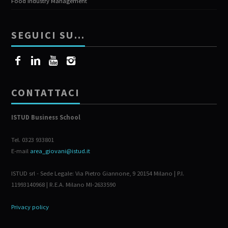
Food Industry Management
SEGUICI SU…
CONTATTACI
ISTUD Business School
Tel. 0323 933801
E-mail
area_giovani@istud.it
ISTUD srl - Sede Legale: Via Pietro Giannone, 9 20154 Milano | P.I.
11993140968 | R.E.A. Milano MI-2633590
Privacy policy