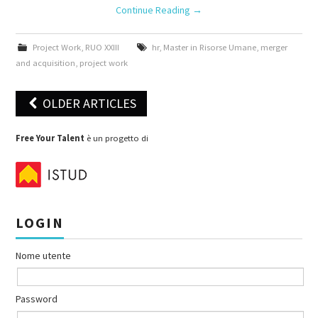
Continue Reading
→
Project Work
,
RUO XXIII
hr
,
Master in Risorse Umane
,
merger
and acquisition
,
project work
OLDER ARTICLES
Post navigation
Free Your Talent
è un progetto di
LOGIN
Nome utente
Password