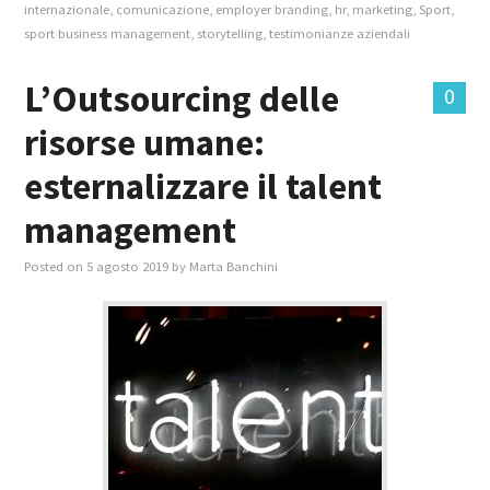
internazionale
,
comunicazione
,
employer branding
,
hr
,
marketing
,
Sport
,
sport business management
,
storytelling
,
testimonianze aziendali
L’Outsourcing delle
0
risorse umane:
esternalizzare il talent
management
Posted on
5 agosto 2019
by
Marta Banchini