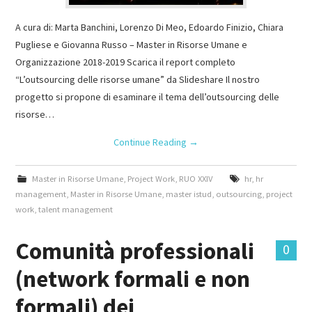
A cura di: Marta Banchini, Lorenzo Di Meo, Edoardo Finizio, Chiara
Pugliese e Giovanna Russo – Master in Risorse Umane e
Organizzazione 2018-2019 Scarica il report completo
“L’outsourcing delle risorse umane” da Slideshare Il nostro
progetto si propone di esaminare il tema dell’outsourcing delle
risorse…
Continue Reading
→
Master in Risorse Umane
,
Project Work
,
RUO XXIV
hr
,
hr
management
,
Master in Risorse Umane
,
master istud
,
outsourcing
,
project
work
,
talent management
Comunità professionali
0
(network formali e non
formali) dei