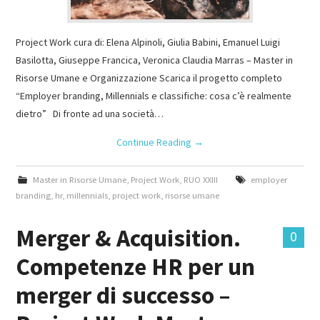
Project Work cura di: Elena Alpinoli, Giulia Babini, Emanuel Luigi
Basilotta, Giuseppe Francica, Veronica Claudia Marras – Master in
Risorse Umane e Organizzazione Scarica il progetto completo
“Employer branding, Millennials e classifiche: cosa c’è realmente
dietro” Di fronte ad una società…
Continue Reading
→
Master in Risorse Umane
,
Project Work
,
RUO XXIII
employer
branding
,
hr
,
millennials
,
project work
,
risorse umane
Merger & Acquisition.
0
Competenze HR per un
merger di successo –