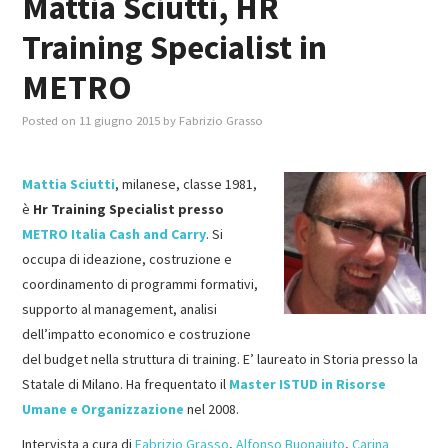
Mattia Sciutti, HR
Training Specialist in
MASTER IN FOOD & BEVERAGE
METRO
GIURISTI IN AZIENDA
Posted on
11 giugno 2015
by
Fabrizio Grasso
TUTTI
Mattia Sciutti
, milanese, classe 1981,
è
Hr Training Specialist presso
METRO Italia Cash and Carry
. Si
occupa di ideazione, costruzione e
coordinamento di programmi formativi,
supporto al management, analisi
dell’impatto economico e costruzione
del budget nella struttura di training. E’ laureato in Storia presso la
Statale di Milano. Ha frequentato il
Master ISTUD in Risorse
Umane e Organizzazione
nel 2008.
Intervista a cura di
Fabrizio Grasso
,
Alfonso Buonaiuto
,
Carina