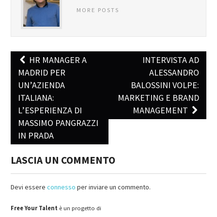
MORE POSTS
HR MANAGER A
INTERVISTA AD
Post navigation
MADRID PER
ALESSANDRO
UN’AZIENDA
BALOSSINI VOLPE:
ITALIANA:
MARKETING E BRAND
L’ESPERIENZA DI
MANAGEMENT
MASSIMO PANGRAZZI
IN PRADA
LASCIA UN COMMENTO
Devi essere
connesso
per inviare un commento.
Free Your Talent
è un progetto di