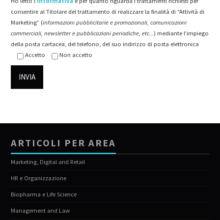
Ho letto l'
informativa
e per quanto riguarda i trattamenti richiesti per
consentire al Titolare del trattamento di realizzare la finalità di “Attività di
Marketing” (
informazioni pubblicitarie e promozionali, comunicazioni
commerciali, newsletter e pubblicazioni periodiche, etc...
) mediante l’impiego
della posta cartacea, del telefono, del suo indirizzo di posta elettronica
Accetto
Non accetto
ARTICOLI PER AREA
Marketing, Digital and Retail
HR e Organizzazione
Biopharma e Life Science
Management and Law