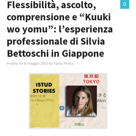
Flessibilità, ascolto,
0
comprensione e “Kuuki
MASTER IN FOOD & BEVERAGE
wo yomu”: l’esperienza
GIURISTI IN AZIENDA
professionale di Silvia
TUTTI
Bettoschi in Giappone
Posted on
8 maggio 2015
by
Tania Ponta