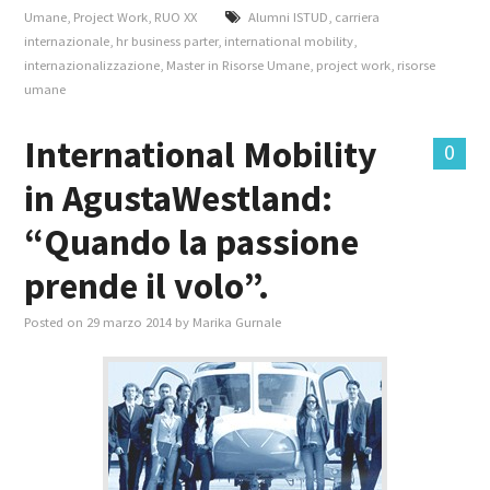
Umane
,
Project Work
,
RUO XX
Alumni ISTUD
,
carriera
internazionale
,
hr business parter
,
international mobility
,
internazionalizzazione
,
Master in Risorse Umane
,
project work
,
risorse
umane
International Mobility
0
in AgustaWestland:
“Quando la passione
prende il volo”.
Posted on
29 marzo 2014
by
Marika Gurnale