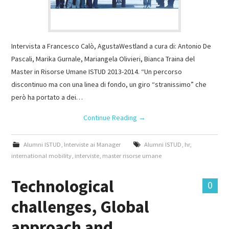
Intervista a Francesco Calò, AgustaWestland a cura di: Antonio De
Pascali, Marika Gurnale, Mariangela Olivieri, Bianca Traina del
Master in Risorse Umane ISTUD 2013-2014. “Un percorso
discontinuo ma con una linea di fondo, un giro “stranissimo” che
però ha portato a dei…
Continue Reading
→
Alumni ISTUD
,
Interviste ai Manager
Alumni ISTUD
,
hr
,
international mobility
,
interviste
,
master risorse umane
Technological
0
challenges, Global
approach and