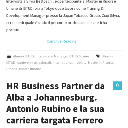
Intervista a Silvia Bettoschi, ex partecipante al Master in Risorse
Umane di ISTUD, ora a Tokyo dove lavora come Training &
Development Manager presso la Japan Tobacco Group. Ciao Silvia,
ci racconti quale è stato il percorso professionale che ti ha
portato…
Continue Reading
→
Alumni ISTUD
,
Interviste ai Manager
,
ISTUD Stories
Alumni
ISTUD
,
carriere internazionali
,
international mobility
,
Master in Risorse
Umane
,
risorse umane
HR Business Partner da
0
Alba a Johannesburg.
Antonio Rubino e la sua
carriera targata Ferrero