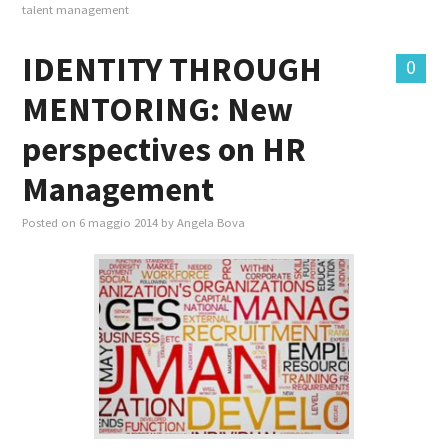
talent management
IDENTITY THROUGH
0
MENTORING: New
perspectives on HR
Management
Posted on
6 maggio 2014
by
Angela Bova