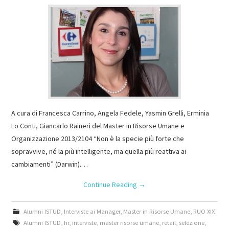
A cura di Francesca Carrino, Angela Fedele, Yasmin Grelli, Erminia
Lo Conti, Giancarlo Raineri del Master in Risorse Umane e
Organizzazione 2013/2104 “Non è la specie più forte che
sopravvive, né la più intelligente, ma quella più reattiva ai
cambiamenti” (Darwin).…
Continue Reading
→
Alumni ISTUD
,
Interviste ai Manager
,
Master in Risorse Umane
,
RUO XIX
Alumni ISTUD
,
hr
,
interviste
,
master risorse umane
,
retail
,
selezione
,