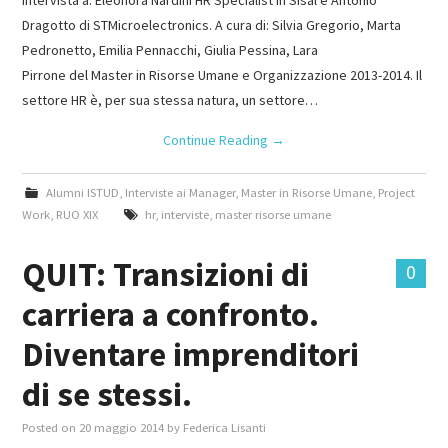
Dragotto di STMicroelectronics. A cura di: Silvia Gregorio, Marta
Pedronetto, Emilia Pennacchi, Giulia Pessina, Lara
Pirrone del Master in Risorse Umane e Organizzazione 2013-2014. Il
settore HR è, per sua stessa natura, un settore…
Continue Reading
→
Alumni ISTUD
,
Interviste ai Manager
,
Master in Risorse Umane
,
Project
Work
,
RUO XIX
hr
,
interviste
,
master risorse umane
QUIT: Transizioni di
0
carriera a confronto.
Diventare imprenditori
di se stessi.
Posted on
20 maggio 2014
by
Federica Lisanti