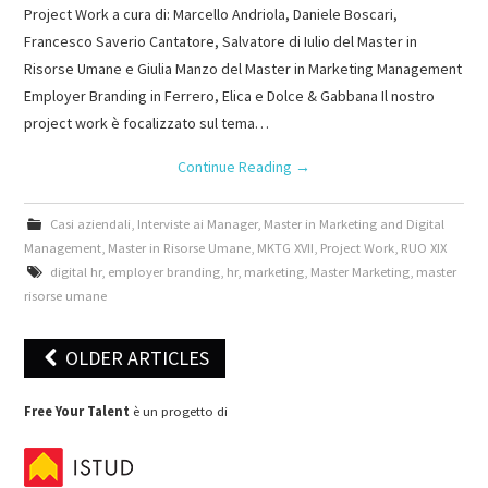
Project Work a cura di: Marcello Andriola, Daniele Boscari,
Francesco Saverio Cantatore, Salvatore di Iulio del Master in
Risorse Umane e Giulia Manzo del Master in Marketing Management
Employer Branding in Ferrero, Elica e Dolce & Gabbana Il nostro
project work è focalizzato sul tema…
Continue Reading
→
Casi aziendali
,
Interviste ai Manager
,
Master in Marketing and Digital
Management
,
Master in Risorse Umane
,
MKTG XVII
,
Project Work
,
RUO XIX
digital hr
,
employer branding
,
hr
,
marketing
,
Master Marketing
,
master
risorse umane
OLDER ARTICLES
Post navigation
Free Your Talent
è un progetto di