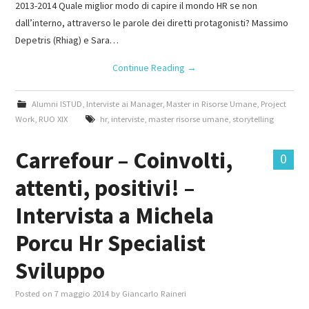
2013-2014 Quale miglior modo di capire il mondo HR se non
dall’interno, attraverso le parole dei diretti protagonisti? Massimo
Depetris (Rhiag) e Sara…
Continue Reading
→
Alumni ISTUD
,
Interviste ai Manager
,
Master in Risorse Umane
,
Project
Work
,
RUO XIX
hr
,
interviste
,
master risorse umane
,
storytelling
Carrefour – Coinvolti,
0
attenti, positivi! –
Intervista a Michela
Porcu Hr Specialist
Sviluppo
Posted on
7 maggio 2014
by
Giancarlo Raineri