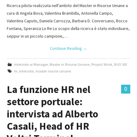
Ricerca pilota realizzata nell’ambito del Master in Risorse Umane a
cura di Angela Bova, Valentina Brambilla, Antonella Campo,
Valentina Caputo, Daniela Carrozza, Barbara D. Conversano, Rocco
Fontana, Speranza Lo Re Lo scopo della ricerca è stato individuare,
seppur in un piccolo campione,…
Continue Reading
→
Interviste ai Manager
,
Master in Risorse Umane
,
Project Work
,
RUO XIX
hr
,
interviste
,
master risorse umane
La funzione HR nel
0
settore portuale:
intervista ad Alberto
Casali, Head of HR