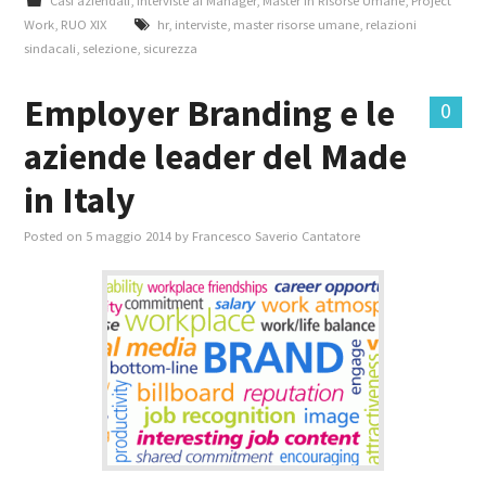
Casi aziendali
,
Interviste ai Manager
,
Master in Risorse Umane
,
Project
Work
,
RUO XIX
hr
,
interviste
,
master risorse umane
,
relazioni
sindacali
,
selezione
,
sicurezza
Employer Branding e le
0
aziende leader del Made
in Italy
Posted on
5 maggio 2014
by
Francesco Saverio Cantatore