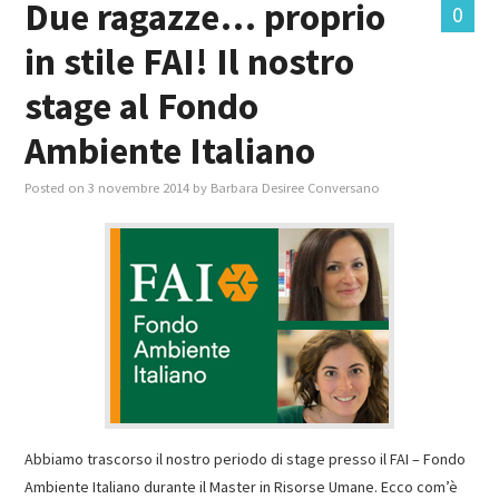
Due ragazze… proprio
0
in stile FAI! Il nostro
MASTER IN FOOD & BEVERAGE
stage al Fondo
GIURISTI IN AZIENDA
Ambiente Italiano
TUTTI
Posted on
3 novembre 2014
by
Barbara Desiree Conversano
Abbiamo trascorso il nostro periodo di stage presso il FAI – Fondo
Ambiente Italiano durante il Master in Risorse Umane. Ecco com’è