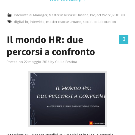
Interviste ai Manager
,
Master in Risorse Umane
,
Project Work
,
RUO XIX
digital hr
,
interviste
,
master risorse umane
,
social collaboration
Il mondo HR: due
0
percorsi a confronto
Posted on
22 maggio 2014
by
Giulia Pessina
Intervista a: Eleonora Nardini HR Specialist in Sisal e Antonio