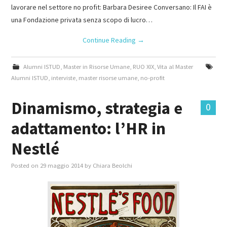
lavorare nel settore no profit: Barbara Desiree Conversano: Il FAI è
una Fondazione privata senza scopo di lucro…
Continue Reading
→
Alumni ISTUD
,
Master in Risorse Umane
,
RUO XIX
,
Vita al Master
Alumni ISTUD
,
interviste
,
master risorse umane
,
no-profit
Dinamismo, strategia e
0
adattamento: l’HR in
Nestlé
Posted on
29 maggio 2014
by
Chiara Beolchi