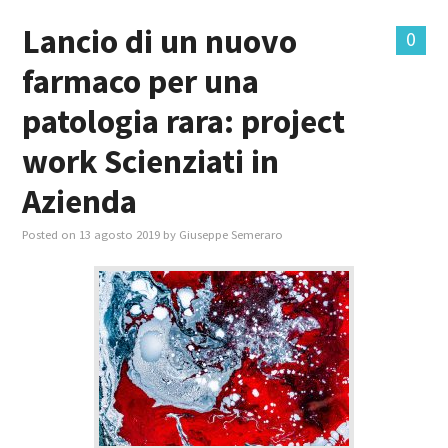
Lancio di un nuovo
0
MASTER IN FOOD & BEVERAGE
farmaco per una
GIURISTI IN AZIENDA
patologia rara: project
TUTTI
work Scienziati in
Azienda
Posted on
13 agosto 2019
by
Giuseppe Semeraro