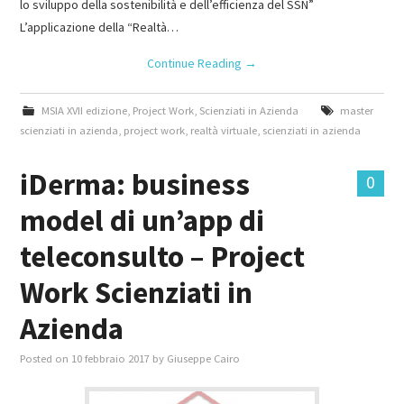
lo sviluppo della sostenibilità e dell’efficienza del SSN”
L’applicazione della “Realtà…
Continue Reading
→
MSIA XVII edizione
,
Project Work
,
Scienziati in Azienda
master
scienziati in azienda
,
project work
,
realtà virtuale
,
scienziati in azienda
iDerma: business
0
model di un’app di
teleconsulto – Project
Work Scienziati in
Azienda
Posted on
10 febbraio 2017
by
Giuseppe Cairo