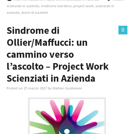
scienziati in azienda
,
medicina narrativa
,
project work
,
scienziati in
azienda
,
storie di pazienti
Sindrome di
0
Ollier/Maffucci: un
cammino verso
l’ascolto – Project Work
Scienziati in Azienda
Posted on
27 marzo 2017
by
Matteo Giustiniani