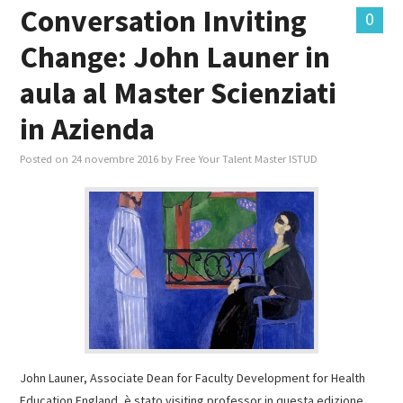
Conversation Inviting
0
Change: John Launer in
aula al Master Scienziati
in Azienda
Posted on
24 novembre 2016
by
Free Your Talent Master ISTUD
John Launer, Associate Dean for Faculty Development for Health
Education England, è stato visiting professor in questa edizione