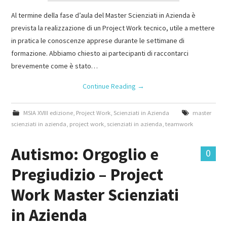
Al termine della fase d’aula del Master Scienziati in Azienda è
prevista la realizzazione di un Project Work tecnico, utile a mettere
in pratica le conoscenze apprese durante le settimane di
formazione. Abbiamo chiesto ai partecipanti di raccontarci
brevemente come è stato…
Continue Reading
→
MSIA XVIII edizione
,
Project Work
,
Scienziati in Azienda
master
scienziati in azienda
,
project work
,
scienziati in azienda
,
teamwork
Autismo: Orgoglio e
0
Pregiudizio – Project
Work Master Scienziati
in Azienda