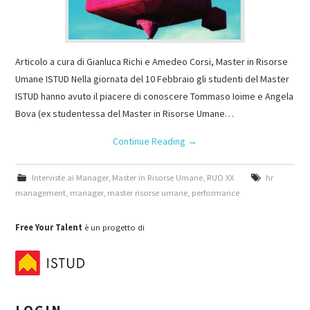
Articolo a cura di Gianluca Richi e Amedeo Corsi, Master in Risorse
Umane ISTUD Nella giornata del 10 Febbraio gli studenti del Master
ISTUD hanno avuto il piacere di conoscere Tommaso Ioime e Angela
Bova (ex studentessa del Master in Risorse Umane…
Continue Reading
→
Interviste ai Manager
,
Master in Risorse Umane
,
RUO XX
hr
management
,
manager
,
master risorse umane
,
performance
Free Your Talent
è un progetto di
LOGIN