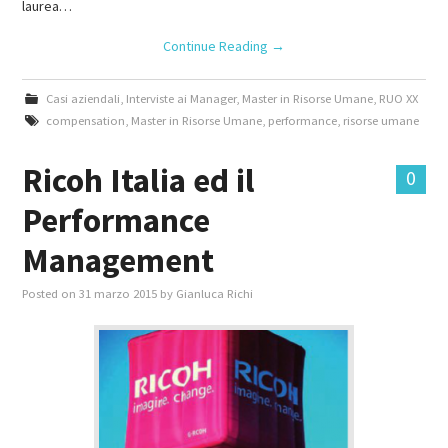
laurea…
Continue Reading
→
Casi aziendali
,
Interviste ai Manager
,
Master in Risorse Umane
,
RUO XX
compensation
,
Master in Risorse Umane
,
performance
,
risorse umane
Ricoh Italia ed il
0
Performance
Management
Posted on
31 marzo 2015
by
Gianluca Richi