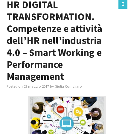
HR DIGITAL
0
TRANSFORMATION.
MASTER IN FOOD & BEVERAGE
Competenze e attività
GIURISTI IN AZIENDA
dell’HR nell’industria
TUTTI
4.0 – Smart Working e
Performance
Management
Posted on
23 maggio 2017
by
Giulia Conigliaro