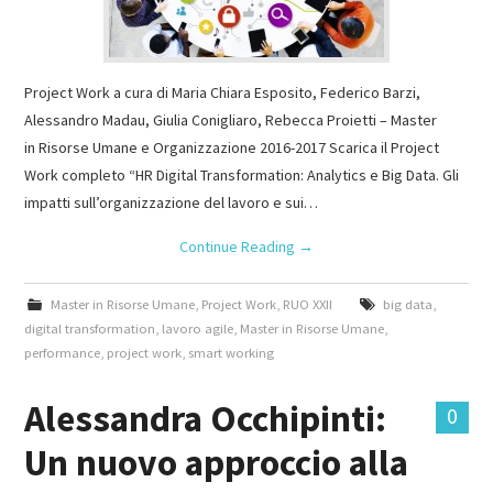
Project Work a cura di Maria Chiara Esposito, Federico Barzi,
Alessandro Madau, Giulia Conigliaro, Rebecca Proietti – Master
in Risorse Umane e Organizzazione 2016-2017 Scarica il Project
Work completo “HR Digital Transformation: Analytics e Big Data. Gli
impatti sull’organizzazione del lavoro e sui…
Continue Reading
→
Master in Risorse Umane
,
Project Work
,
RUO XXII
big data
,
digital transformation
,
lavoro agile
,
Master in Risorse Umane
,
performance
,
project work
,
smart working
Alessandra Occhipinti:
0
Un nuovo approccio alla