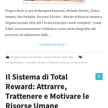
Project Work a cura di Mariapina Esposito, Michele Girotto, Chiara
Iannino, Vito Partipilo, Dorotea Trovato – Master in Risorse Umane e
Organizzazione 2016-2017 Scarica il project work completo “Comp
& Ben: il posizionamento retributivo come parte integrante del
processo di valutazione delle…
Continue Reading
→
Master in Risorse Umane
,
Project Work
,
RUO XXII
compensation
,
diversity
,
Master in Risorse Umane
,
project work
Il Sistema di Total
0
Reward: Attrarre,
Trattenere e Motivare le
Risorse Umane