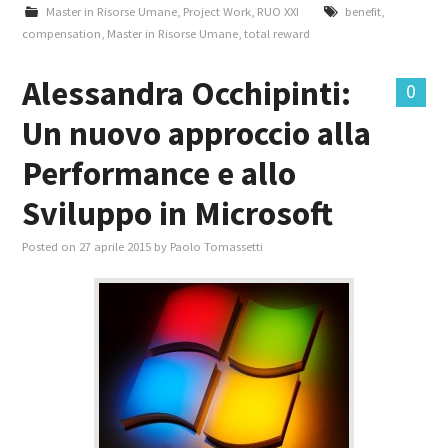
Master in Risorse Umane
,
Project Work
,
RUO XXI
benefit
,
compensation
,
Master in Risorse Umane
,
total reward
Alessandra Occhipinti:
0
Un nuovo approccio alla
Performance e allo
Sviluppo in Microsoft
Posted on
27 aprile 2015
by
Paolo Tomassetti