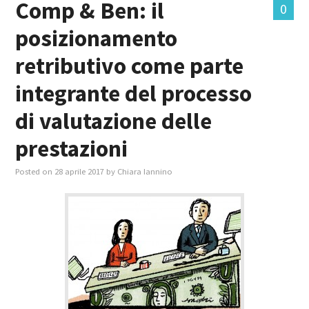
Comp & Ben: il
0
posizionamento
MASTER IN FOOD & BEVERAGE
retributivo come parte
GIURISTI IN AZIENDA
integrante del processo
TUTTI
di valutazione delle
prestazioni
Posted on
28 aprile 2017
by
Chiara Iannino