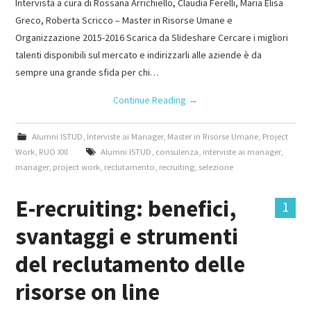
Intervista a cura di Rossana Arrichiello, Claudia Ferelli, Maria Elisa
Greco, Roberta Scricco – Master in Risorse Umane e
Organizzazione 2015-2016 Scarica da Slideshare Cercare i migliori
talenti disponibili sul mercato e indirizzarli alle aziende è da
sempre una grande sfida per chi…
Continue Reading
→
Alumni ISTUD
,
Interviste ai Manager
,
Master in Risorse Umane
,
Project
Work
,
RUO XXI
Alumni ISTUD
,
consulenza
,
interviste ai manager
,
manager
,
project work
,
reclutamento
,
recruiting
,
selezione
E-recruiting: benefici,
1
svantaggi e strumenti
del reclutamento delle
risorse on line