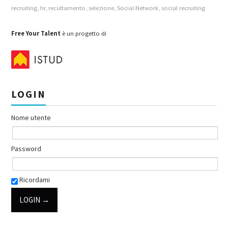
recruiting
,
hr
,
recultamento
,
selezione
,
Social Network
,
social recruiting
Free Your Talent
è un progetto di
LOGIN
Nome utente
Password
Ricordami