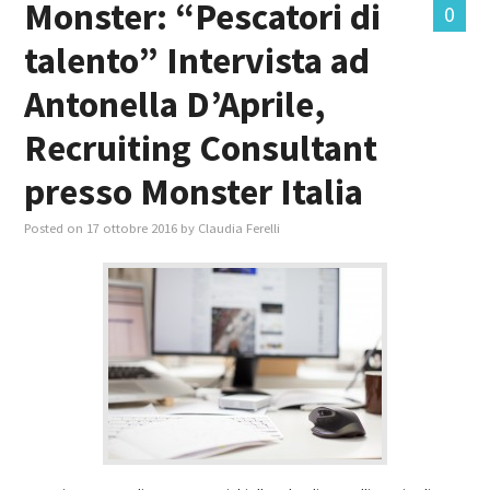
Monster: “Pescatori di
0
talento” Intervista ad
MASTER IN FOOD & BEVERAGE
Antonella D’Aprile,
GIURISTI IN AZIENDA
Recruiting Consultant
TUTTI
presso Monster Italia
Posted on
17 ottobre 2016
by
Claudia Ferelli