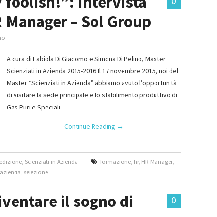
 foolish!”: Intervista
0
R Manager – Sol Group
mo
A cura di Fabiola Di Giacomo e Simona Di Pelino, Master
Scienziati in Azienda 2015-2016 Il 17 novembre 2015, noi del
Master “Scienziati in Azienda” abbiamo avuto l’opportunità
di visitare la sede principale e lo stabilimento produttivo di
Gas Puri e Speciali…
Continue Reading
→
 edizione
,
Scienziati in Azienda
formazione
,
hr
,
HR Manager
,
n azienda
,
selezione
entare il sogno di
0