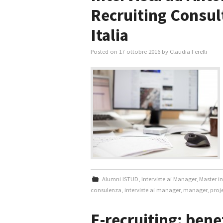
Recruiting Consul
Italia
Posted on
17 ottobre 2016
by
Claudia Ferelli
Alumni ISTUD
,
Interviste ai Manager
,
Master i
consulenza
,
interviste ai manager
,
manager
,
proj
E-recruiting: bene