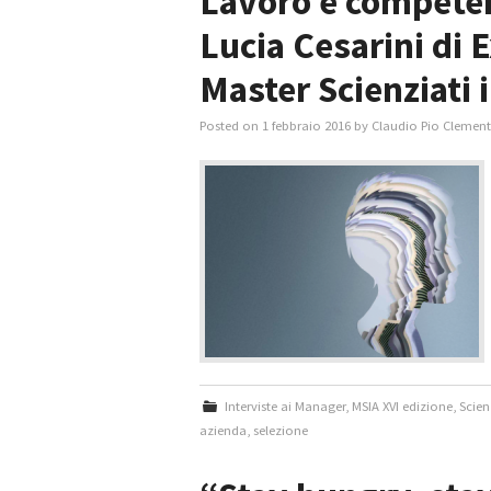
Lavoro e competen
Lucia Cesarini di 
Master Scienziati 
Posted on
1 febbraio 2016
by
Claudio Pio Clemen
Interviste ai Manager
,
MSIA XVI edizione
,
Scien
azienda
,
selezione