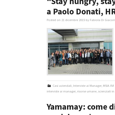
“Stay hungry, stay
a Paolo Donati, H
Posted on
21 dicembre 2015
by
Fabiola Di Giaco
Casi aziendali
,
Interviste ai Manager
,
MSIA XVI
interviste ai manager
,
risorse umane
,
scienziati i
Yamamay: come div