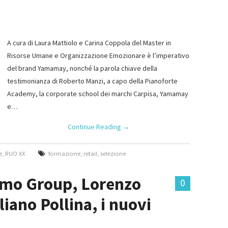
A cura di Laura Mattiolo e Carina Coppola del Master in
Risorse Umane e Organizzazione Emozionare è l’imperativo
del brand Yamamay, nonché la parola chiave della
testimonianza di Roberto Manzi, a capo della Pianoforte
Academy, la corporate school dei marchi Carpisa, Yamamay
e…
Continue Reading
→
e
,
RUO XX
formazione
,
retail
,
selezione
rmo Group, Lorenzo
0
iano Pollina, i nuovi