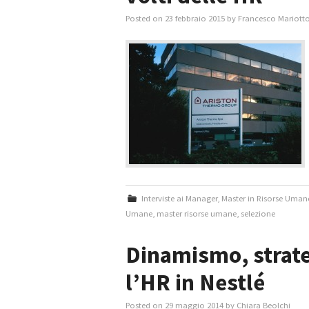
Posted on
23 febbraio 2015
by
Francesco Mariott
Interviste ai Manager
,
Master in Risorse Uman
Umane
,
master risorse umane
,
selezione
Dinamismo, strate
l’HR in Nestlé
Posted on
29 maggio 2014
by
Chiara Beolchi