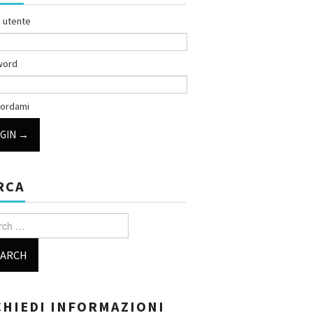
 utente
word
ordami
RCA
h for:
CHIEDI INFORMAZIONI