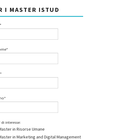
R I MASTER ISTUD
*
ome*
*
ono*
 di interesse:
Master in Risorse Umane
Master in Marketing and Digital Management