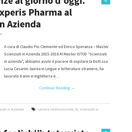
ze al giorno d’oggi.
Experis Pharma al
in Azienda
te
A cura di Claudio Pio Clemente ed Enrico Speranza – Master
Scienziati in Azienda 2015-2016 Al Master ISTUD “Scienziati
in azienda”, abbiamo avuto il piacere di ospitare la Dott.ssa
Lucia Cesarini: laurea in Lingue e letterature straniere, ha
lavorato 6 anni in Inghilterra e…
Continue Reading
→
ziati in Azienda
carriera internazionale
,
hr
,
scienziati in