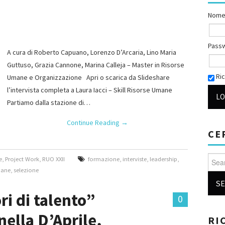
Nome
Pass
A cura di Roberto Capuano, Lorenzo D’Arcaria, Lino Maria
Guttuso, Grazia Cannone, Marina Calleja – Master in Risorse
Ric
Umane e Organizzazione Apri o scarica da Slideshare
l’intervista completa a Laura Iacci – Skill Risorse Umane
Partiamo dalla stazione di…
Continue Reading
→
CE
Searc
e
,
Project Work
,
RUO XXII
formazione
,
interviste
,
leadership
,
mane
,
selezione
i di talento”
0
nella D’Aprile,
RI