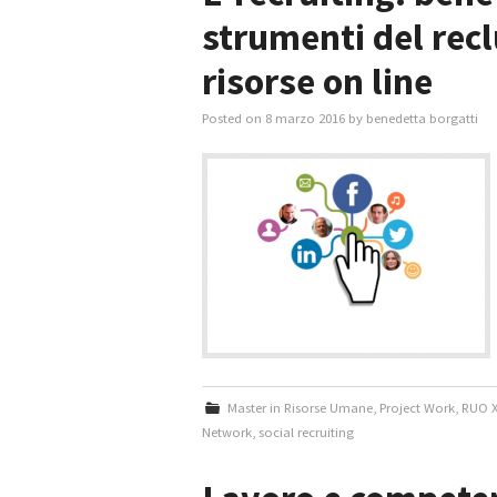
strumenti del rec
risorse on line
Posted on
8 marzo 2016
by
benedetta borgatti
Master in Risorse Umane
,
Project Work
,
RUO X
Network
,
social recruiting