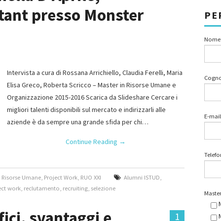
tant presso Monster
PE
Nome
Intervista a cura di Rossana Arrichiello, Claudia Ferelli, Maria
Cogn
Elisa Greco, Roberta Scricco – Master in Risorse Umane e
Organizzazione 2015-2016 Scarica da Slideshare Cercare i
migliori talenti disponibili sul mercato e indirizzarli alle
E-mail
aziende è da sempre una grande sfida per chi…
Continue Reading
→
Telef
n Risorse Umane
,
Project Work
,
RUO XXI
Alumni ISTUD
,
ect work
,
reclutamento
,
recruiting
,
selezione
Master
fici, svantaggi e
1