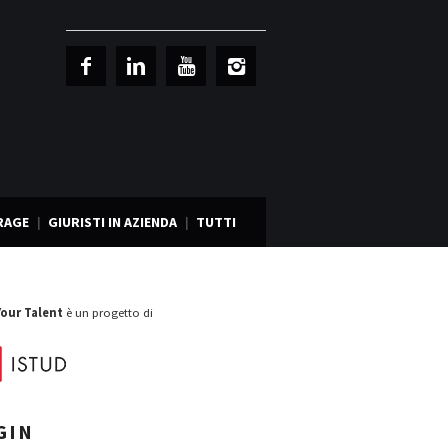
RAGE
GIURISTI IN AZIENDA
TUTTI
Your Talent
è un progetto di
GIN