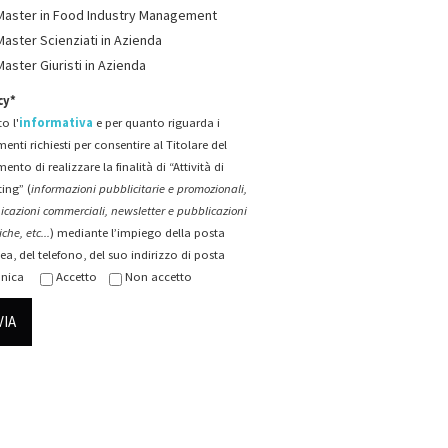
Master in Food Industry Management
Master Scienziati in Azienda
Master Giuristi in Azienda
cy*
o l'
informativa
e per quanto riguarda i
menti richiesti per consentire al Titolare del
mento di realizzare la finalità di “Attività di
ing” (
informazioni pubblicitarie e promozionali,
cazioni commerciali, newsletter e pubblicazioni
che, etc...
) mediante l’impiego della posta
ea, del telefono, del suo indirizzo di posta
onica
Accetto
Non accetto