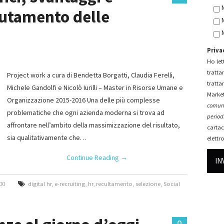
lutamento delle
Priva
Ho lett
tratta
Project work a cura di Bendetta Borgatti, Claudia Ferelli,
tratta
Michele Gandolfi e Nicolò Iurilli – Master in Risorse Umane e
Market
Organizzazione 2015-2016 Una delle più complesse
comuni
problematiche che ogni azienda moderna si trova ad
periodi
affrontare nell’ambito della massimizzazione del risultato,
cartac
sia qualitativamente che…
elettr
Continue Reading
→
XI
digital hr
,
e-recruiting
,
hr
,
recultamento
,
selezione
,
Social
0