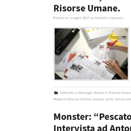
Risorse Umane.
Posted on
5 luglio 2017
by
Roberto Capuano
Interviste ai Manager
,
Master in Risorse Uman
Master in Risorse Umane
,
project work
,
risorse u
Monster: “Pescator
Intervista ad Anto