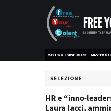
MASTER RISORSE UMANE
MASTER MAR
SELEZIONE
HR e “inno-leaders
Laura Iacci, ammini