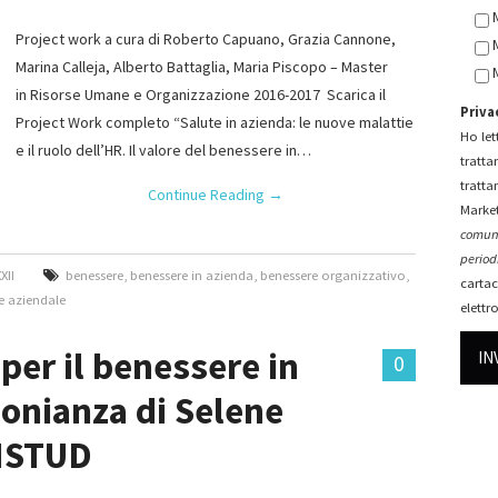
Project work a cura di Roberto Capuano, Grazia Cannone,
Marina Calleja, Alberto Battaglia, Maria Piscopo – Master
in Risorse Umane e Organizzazione 2016-2017 Scarica il
Priva
Project Work completo “Salute in azienda: le nuove malattie
Ho lett
e il ruolo dell’HR. Il valore del benessere in…
tratta
tratta
Continue Reading
→
Market
comuni
periodi
XII
benessere
,
benessere in azienda
,
benessere organizzativo
,
cartac
e aziendale
elettr
 per il benessere in
0
monianza di Selene
 ISTUD