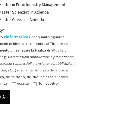
Master in Food Industry Management
Master Scienziati in Azienda
Master Giuristi in Azienda
cy*
o l'
informativa
e per quanto riguarda i
menti richiesti per consentire al Titolare del
mento di realizzare la finalità di “Attività di
ing” (
informazioni pubblicitarie e promozionali,
cazioni commerciali, newsletter e pubblicazioni
che, etc...
) mediante l’impiego della posta
ea, del telefono, del suo indirizzo di posta
onica
Accetto
Non accetto