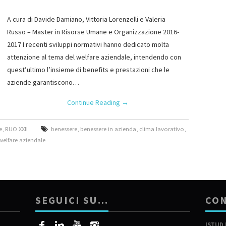
A cura di Davide Damiano, Vittoria Lorenzelli e Valeria
Russo – Master in Risorse Umane e Organizzazione 2016-
2017 I recenti sviluppi normativi hanno dedicato molta
attenzione al tema del welfare aziendale, intendendo con
quest’ultimo l’insieme di benefits e prestazioni che le
aziende garantiscono…
Continue Reading
→
e
,
RUO XXII
benessere
,
benessere in azienda
,
clima lavorativo
,
welfare aziendale
SEGUICI SU…
CON
ISTUD 