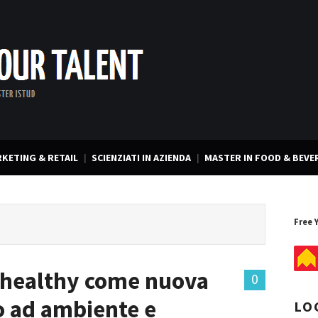
KETING & RETAIL
SCIENZIATI IN AZIENDA
MASTER IN FOOD & BEVE
Free 
e healthy come nuova
0
o ad ambiente e
LO