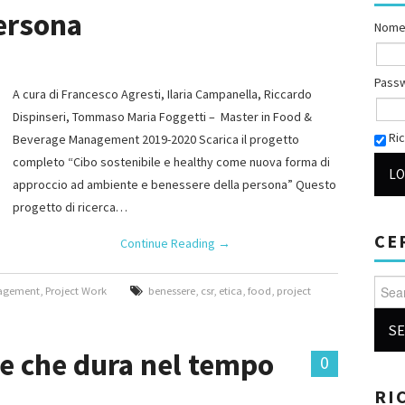
ersona
Nome
Pass
A cura di Francesco Agresti, Ilaria Campanella, Riccardo
Dispinseri, Tommaso Maria Foggetti – Master in Food &
Ric
Beverage Management 2019-2020 Scarica il progetto
completo “Cibo sostenibile e healthy come nuova forma di
approccio ad ambiente e benessere della persona” Questo
progetto di ricerca…
CE
Continue Reading
→
Searc
nagement
,
Project Work
benessere
,
csr
,
etica
,
food
,
project
e che dura nel tempo
0
RI