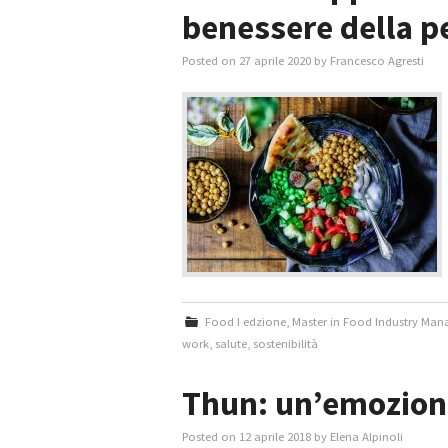
benessere della p
Posted on
27 aprile 2020
by
Francesco Agresti
Food I edzione
,
Master in Food Industry Ma
work
,
salute
,
sostenibilità
Thun: un’emozion
Posted on
12 aprile 2018
by
Elena Alpinoli