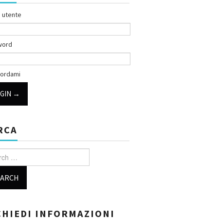
 utente
word
ordami
RCA
h for:
CHIEDI INFORMAZIONI