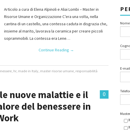
PE
Articolo a cura di Elena Alpinoli e Aliai Lombi – Master in
Risorse Umane e Organizzazione C’era una volta, nella
Nome
cantina di un castello, una contessa caduta in disgrazia che,
insieme al marito, lavorava la ceramica per creare piccoli
soprammobili. La contessa era Lene…
Cogn
Continue Reading
→
E-mail
nessere
,
hr
,
made in Italy
,
master risorse umane
,
responsabilità
le nuove malattie e il
Telef
0
valore del benessere in
Master
 Work