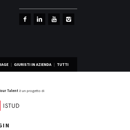
RAGE
GIURISTI IN AZIENDA
TUTTI
Your Talent
è un progetto di
GIN