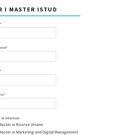
R I MASTER ISTUD
*
ome*
*
ono*
 di interesse:
Master in Risorse Umane
Master in Marketing and Digital Management