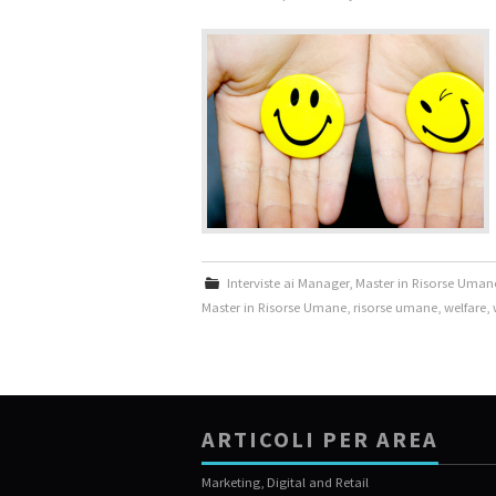
Interviste ai Manager
,
Master in Risorse Uman
Master in Risorse Umane
,
risorse umane
,
welfare
,
ARTICOLI PER AREA
Marketing, Digital and Retail