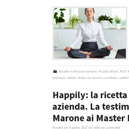
Master in Risorse Umane
,
Project Work
,
RUO X
burnout
,
salute
,
stress da lavoro correlato
,
welfar
Happily: la ricetta
azienda. La testi
Marone ai Master
Posted on
4 aprile 2017
by
Vittoria Lorenzelli