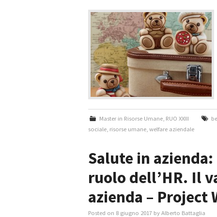
Master in Risorse Umane
,
RUO XXIII
be
sociale
,
risorse umane
,
welfare aziendale
Salute in azienda: 
ruolo dell’HR. Il 
azienda – Project
Posted on
8 giugno 2017
by
Alberto Battaglia