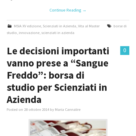
Continue Reading
→
MSIA XV edizione
,
Scienziati in Azienda
,
Vita al Master
borse di
studio
,
innovazione
,
scienziati in azienda
Le decisioni importanti
0
vanno prese a “Sangue
Freddo”: borsa di
studio per Scienziati in
Azienda
Posted on
28 ottobre 2014
by
Maria Cannalire