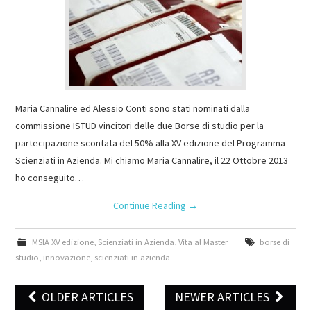
Maria Cannalire ed Alessio Conti sono stati nominati dalla
commissione ISTUD vincitori delle due Borse di studio per la
partecipazione scontata del 50% alla XV edizione del Programma
Scienziati in Azienda. Mi chiamo Maria Cannalire, il 22 Ottobre 2013
ho conseguito…
Continue Reading
→
MSIA XV edizione
,
Scienziati in Azienda
,
Vita al Master
borse di
studio
,
innovazione
,
scienziati in azienda
OLDER ARTICLES
NEWER ARTICLES