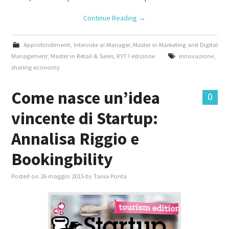
Continue Reading
→
Approfondimenti
,
Interviste ai Manager
,
Master in Marketing and Digital
Management
,
Master in Retail & Sales
,
RYT I edizione
innovazione
,
sharing economy
Come nasce un’idea
0
vincente di Startup:
Annalisa Riggio e
Bookingbility
Posted on
26 maggio 2015
by
Tania Ponta