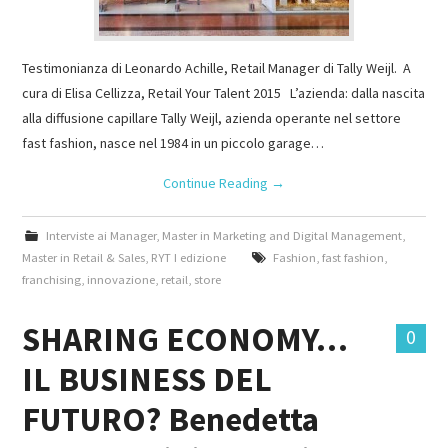
Testimonianza di Leonardo Achille, Retail Manager di Tally Weijl. A
cura di Elisa Cellizza, Retail Your Talent 2015 L’azienda: dalla nascita
alla diffusione capillare Tally Weijl, azienda operante nel settore
fast fashion, nasce nel 1984 in un piccolo garage…
Continue Reading
→
Interviste ai Manager
,
Master in Marketing and Digital Management
,
Master in Retail & Sales
,
RYT I edizione
Fashion
,
fast fashion
,
franchising
,
innovazione
,
retail
,
store
SHARING ECONOMY…
0
IL BUSINESS DEL
FUTURO? Benedetta