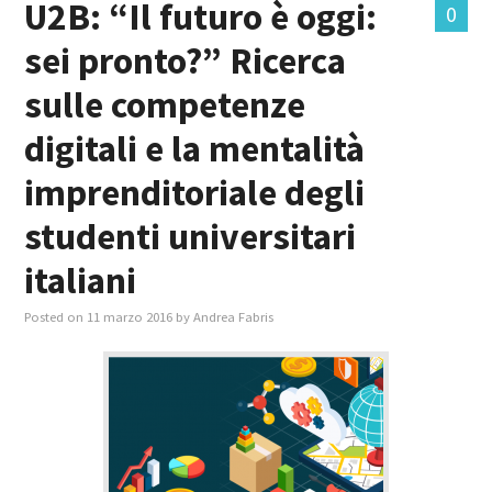
U2B: “Il futuro è oggi:
0
sei pronto?” Ricerca
MASTER IN FOOD & BEVERAGE
sulle competenze
GIURISTI IN AZIENDA
digitali e la mentalità
TUTTI
imprenditoriale degli
studenti universitari
italiani
Posted on
11 marzo 2016
by
Andrea Fabris