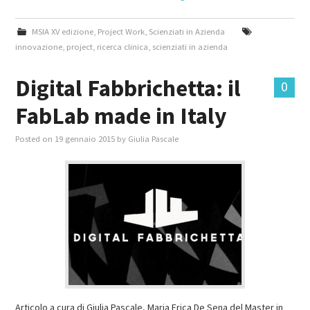
MSIA XV edizione
,
Project Work
,
Scienziati in Azienda
innovazione
,
project
,
ricerca clinica
,
scienziati in azienda
Digital Fabbrichetta: il
0
FabLab made in Italy
Posted on
19 gennaio 2015
by
Giulia Pascale
Articolo a cura di Giulia Pascale, Maria Erica De Sena del Master in