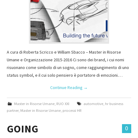
A cura di Roberta Scricco e William Sbacco – Master in Risorse
Umane e Organizzazione 2015-2016 Ci sono dei brand, i cui nomi
risuonano come simbolo di un sogno, come raggiungimento di uno
status symbol, e il cui solo pensiero è portatore di emozioni.…
Continue Reading
→
Master in Risorse Umane
,
RUO XXI
automotive
,
hr business
partner
,
Master in Risorse Umane
,
processi HR
GOING
0