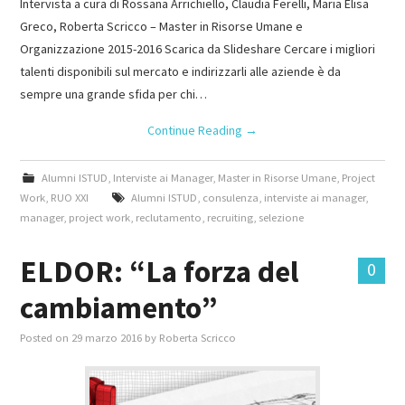
Intervista a cura di Rossana Arrichiello, Claudia Ferelli, Maria Elisa
Greco, Roberta Scricco – Master in Risorse Umane e
Organizzazione 2015-2016 Scarica da Slideshare Cercare i migliori
talenti disponibili sul mercato e indirizzarli alle aziende è da
sempre una grande sfida per chi…
Continue Reading
→
Alumni ISTUD
,
Interviste ai Manager
,
Master in Risorse Umane
,
Project
Work
,
RUO XXI
Alumni ISTUD
,
consulenza
,
interviste ai manager
,
manager
,
project work
,
reclutamento
,
recruiting
,
selezione
ELDOR: “La forza del
0
cambiamento”
Posted on
29 marzo 2016
by
Roberta Scricco