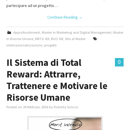
partecipare ad un progetto…
Continue Reading
→
Approfondimenti
,
Master in Marketing and Digital Management
,
Master
in Risorse Umane
,
MKTG XIX
,
RUO XXI
,
Vita al Master
internazionalizzazione
,
progetti
Il Sistema di Total
0
Reward: Attrarre,
Trattenere e Motivare le
Risorse Umane
Posted on
24 febbraio 2016
by
Roberta Scricco