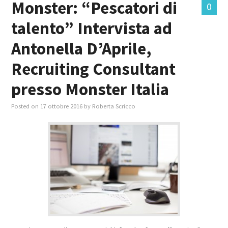
Monster: “Pescatori di
0
talento” Intervista ad
MASTER IN FOOD & BEVERAGE
Antonella D’Aprile,
GIURISTI IN AZIENDA
Recruiting Consultant
TUTTI
presso Monster Italia
Posted on
17 ottobre 2016
by
Roberta Scricco