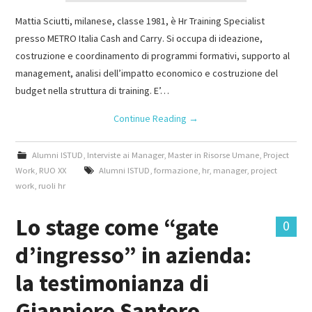
Mattia Sciutti, milanese, classe 1981, è Hr Training Specialist
presso METRO Italia Cash and Carry. Si occupa di ideazione,
costruzione e coordinamento di programmi formativi, supporto al
management, analisi dell’impatto economico e costruzione del
budget nella struttura di training. E’…
Continue Reading
→
Alumni ISTUD
,
Interviste ai Manager
,
Master in Risorse Umane
,
Project
Work
,
RUO XX
Alumni ISTUD
,
formazione
,
hr
,
manager
,
project
work
,
ruoli hr
Lo stage come “gate
0
d’ingresso” in azienda:
la testimonianza di
Gianpiero Santoro,