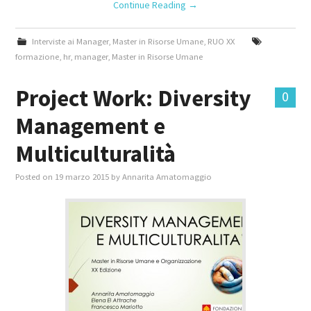
Continue Reading
→
Interviste ai Manager
,
Master in Risorse Umane
,
RUO XX
formazione
,
hr
,
manager
,
Master in Risorse Umane
Project Work: Diversity
0
Management e
Multiculturalità
Posted on
19 marzo 2015
by
Annarita Amatomaggio