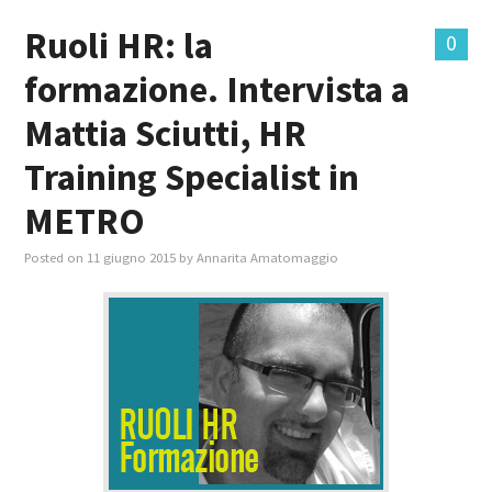
Ruoli HR: la
0
MASTER IN FOOD & BEVERAGE
formazione. Intervista a
GIURISTI IN AZIENDA
Mattia Sciutti, HR
TUTTI
Training Specialist in
METRO
Posted on
11 giugno 2015
by
Annarita Amatomaggio