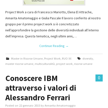
Project Work a cura di Francesco Mariotto, Elena El Attrache,
Annarita Amatomaggio e Giulia Pascale Il lavoro conferito al nostro
gruppo per il primo project work si è concretizzato
nell’approfondire la gestione delle diversità individuali all’interno
dell’impresa. Questa tematica, negli ultimi anni,…
Continue Reading
→
Master in Risorse Umane
,
Project Work
,
RUO XX
diversity
,
master risorse umane
,
multiculturalità
,
project work
,
risorse umane
Conoscere IBM
0
attraverso i valori di
Alessandro Ferrari
Posted on
22 gennaio 2015
by
Annarita Amatomaggio