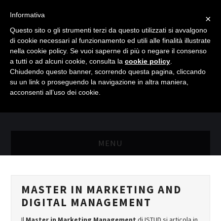
Informativa
×
Questo sito o gli strumenti terzi da questo utilizzati si avvalgono
di cookie necessari al funzionamento ed utili alle finalità illustrate
nella cookie policy. Se vuoi saperne di più o negare il consenso
a tutti o ad alcuni cookie, consulta la
cookie policy
.
Chiudendo questo banner, scorrendo questa pagina, cliccando
su un link o proseguendo la navigazione in altra maniera,
acconsenti all’uso dei cookie.
MENU
MASTER RISORSE UMANE
MASTER IN MARKETING AND
MASTER MARKETING & RETAIL
DIGITAL MANAGEMENT
SCIENZIATI IN AZIENDA
Il
Master in Marketing Management
di ISTUD si articola in