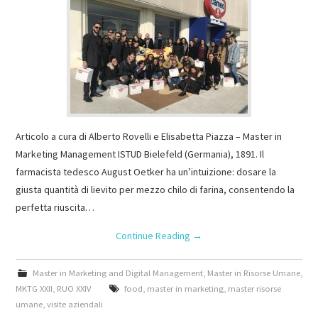
Articolo a cura di Alberto Rovelli e Elisabetta Piazza – Master in
Marketing Management ISTUD Bielefeld (Germania), 1891. Il
farmacista tedesco August Oetker ha un’intuizione: dosare la
giusta quantità di lievito per mezzo chilo di farina, consentendo la
perfetta riuscita…
Continue Reading
→
Master in Marketing and Digital Management
,
Master in Risorse Umane
,
MKTG XXII
,
RUO XXIV
food
,
master in marketing
,
master risorse
umane
,
visite aziendali