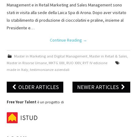
Management e in Retail Marketing and Sales Management sono
stati in visita alla sede della Laica Spa di Arona. Dopo aver visitato
lo stabilimento di produzione di cioccolatini e praline, insieme al
Presidente e…
Continue Reading
→
Master in Marketing and Digital Management
,
Master in Retail & Sales
,
Master in Risorse Umane
,
MKTG XXII
,
RUO XXIV
,
RYT IV edizione
made in Italy
,
testimonianze aziendali
OLDER ARTICLES
NEWER ARTICLES
Post navigation
Free Your Talent
è un progetto di