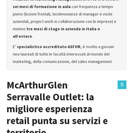
sei mesi di formazione in aula
con frequenza a tempo
MASTER IN FOOD & BEVERAGE
pieno (lezioni frontali, testimonianze di manager e visite
aziendali, project work in collaborazione con le imprese) e
GIURISTI IN AZIENDA
minimo
tre mesi di stage in azienda in Italia o
all’estero
.
TUTTI
E’
specialistico accreditato ASFOR
, è rivolto a giovani
neo-laureati di tutte le facoltà interessati al mondo del
marketing, della comunicazione, del sales management.
McArthurGlen
0
Serravalle Outlet: la
migliore esperienza
retail punta su servizi e
territorio.