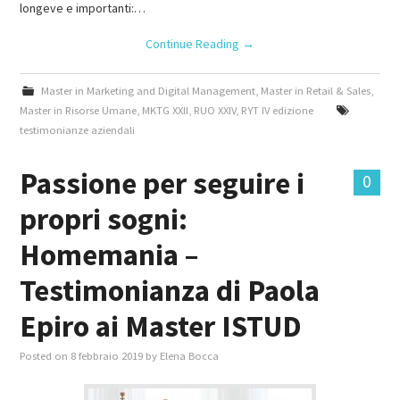
longeve e importanti:…
Continue Reading
→
Master in Marketing and Digital Management
,
Master in Retail & Sales
,
Master in Risorse Umane
,
MKTG XXII
,
RUO XXIV
,
RYT IV edizione
testimonianze aziendali
Passione per seguire i
0
propri sogni:
Homemania –
Testimonianza di Paola
Epiro ai Master ISTUD
Posted on
8 febbraio 2019
by
Elena Bocca