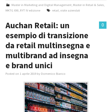
Master in Marketing and Digital Management
,
Master in Retail & Sales
,
MKTG XXII
,
RYT IV edizione
retail
,
visite aziendali
Auchan Retail: un
0
esempio di transizione
da retail multinsegna e
multibrand ad insegna
e brand unici
Posted on
1 aprile 2019
by
Domenico Bianco