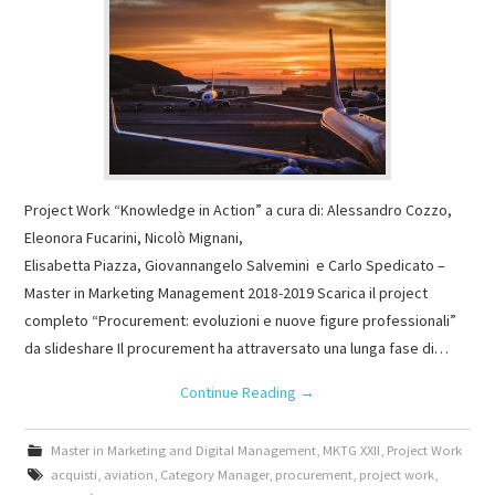
Project Work “Knowledge in Action” a cura di: Alessandro Cozzo,
Eleonora Fucarini, Nicolò Mignani,
Elisabetta Piazza, Giovannangelo Salvemini e Carlo Spedicato –
Master in Marketing Management 2018-2019 Scarica il project
completo “Procurement: evoluzioni e nuove figure professionali”
da slideshare Il procurement ha attraversato una lunga fase di…
Continue Reading
→
Master in Marketing and Digital Management
,
MKTG XXII
,
Project Work
acquisti
,
aviation
,
Category Manager
,
procurement
,
project work
,