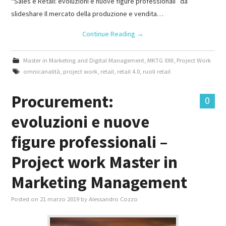
“Sales e Retail: evoluzioni e nuove figure professionali” da
slideshare Il mercato della produzione e vendita…
Continue Reading
→
Master in Marketing and Digital Management
,
MKTG XXII
,
Project Work
omnicanalità
,
project work
,
retail
,
retail 4.0
,
ruoli retail
Procurement:
0
evoluzioni e nuove
figure professionali –
Project work Master in
Marketing Management
Posted on
21 marzo 2019
by
Alessandro Cozzo