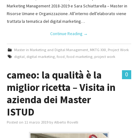
Marketing Management 2018-2019 e Sara Schiattarella – Master in
Risorse Umane e Organizzazione. All’interno dell’elaborato viene
trattata la tematica del digital marketing…
Continue Reading
→
Master in Marketing and Digital Management
,
MKTG XXII
,
Project Work
digital
,
digital marketing
,
food
,
food marketing
,
project work
cameo: la qualità è la
0
miglior ricetta – Visita in
azienda dei Master
ISTUD
Posted on
11 marzo 2019
by
Alberto Rovelli